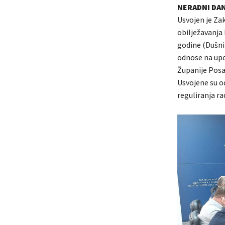
NERADNI DAN
Usvojen je Za
obilježavanja 
godine (Dušni
odnose na upo
Županije Posa
Usvojene su od
reguliranja r