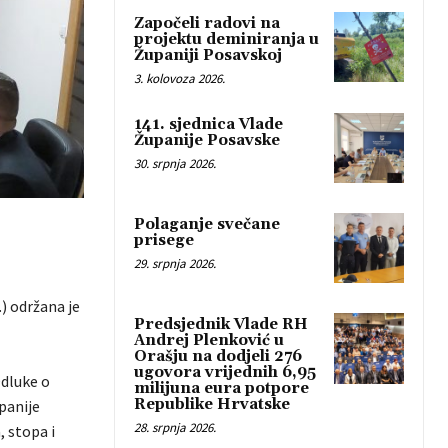
Započeli radovi na
projektu deminiranja u
Županiji Posavskoj
3. kolovoza 2026.
141. sjednica Vlade
Županije Posavske
30. srpnja 2026.
Polaganje svečane
prisege
29. srpnja 2026.
) održana je
Predsjednik Vlade RH
Andrej Plenković u
Orašju na dodjeli 276
ugovora vrijednih 6,95
Odluke o
milijuna eura potpore
Republike Hrvatske
panije
28. srpnja 2026.
, stopa i