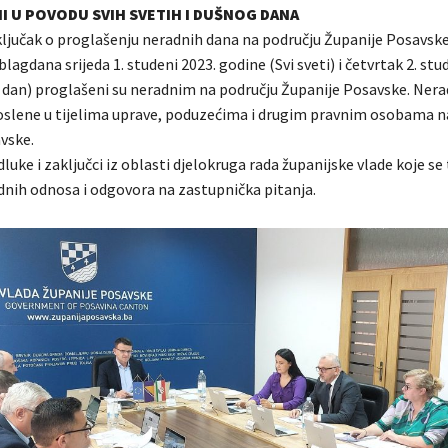
I U POVODU SVIH SVETIH I DUŠNOG DANA
ključak o proglašenju neradnih dana na području Županije Posavsk
blagdana srijeda 1. studeni 2023. godine (Svi sveti) i četvrtak 2. stu
 dan) proglašeni su neradnim na području Županije Posavske. Nerad
slene u tijelima uprave, poduzećima i drugim pravnim osobama n
vske.
luke i zaključci iz oblasti djelokruga rada županijske vlade koje se 
adnih odnosa i odgovora na zastupnička pitanja.