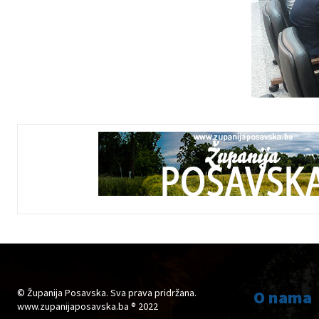
© Županija Posavska. Sva prava pridržana.
O nama
www.zupanijaposavska.ba ® 2022