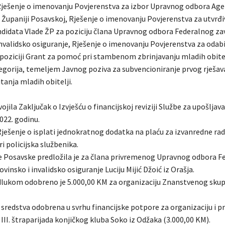
ješenje o imenovanju Povjerenstva za izbor Upravnog odbora Agen
u Županiji Posavskoj, Rješenje o imenovanju Povjerenstva za utvrđi
ndidata Vlade ŽP za poziciju člana Upravnog odbora Federalnog za
invalidsko osiguranje, Rješenje o imenovanju Povjerenstva za odabi
 poziciji Grant za pomoć pri stambenom zbrinjavanju mladih obitel
tegorija, temeljem Javnog poziva za subvencioniranje prvog rješav
anja mladih obitelji.
vojila Zaključak o Izvješću o financijskoj reviziji Službe za upošljav
022. godinu.
ješenje o isplati jednokratnog dodatka na plaću za izvanredne ra
ri policijska službenika.
e Posavske predložila je za člana privremenog Upravnog odbora F
vinsko i invalidsko osiguranje Luciju Mijić Džoić iz Orašja.
ukom odobreno je 5.000,00 KM za organizaciju Znanstvenog skupa d
 sredstva odobrena u svrhu financijske potpore za organizaciju i 
III. štraparijada konjičkog kluba Soko iz Odžaka (3.000,00 KM).