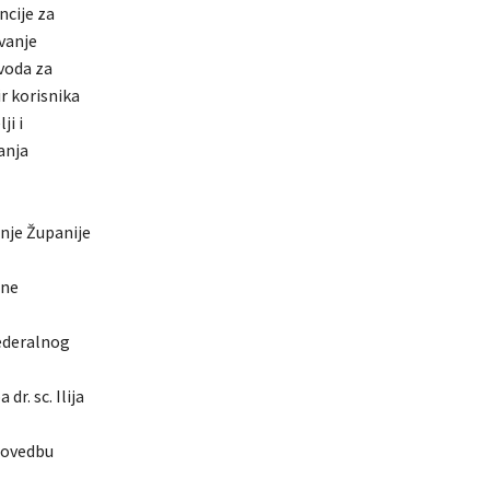
cije za
vanje
voda za
r korisnika
ji i
anja
anje Županije
dne
ederalnog
r. sc. Ilija
provedbu