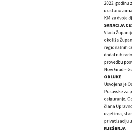
2023. godinu 
u ustanovama z
KM za dvoje dj
SANACIJA CE
Vlada Županij
okoliša Župan
regionalnih c
dodatnih rado
provedbu post
Novi Grad – G
ODLUKE
Usvojena je Od
Posavske za p
osiguranje, Od
člana Upravno
uvjetima, sta
privatizaciju u
RJEŠENJA