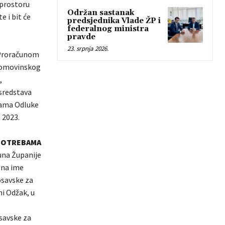
 prostoru
Održan sastanak
e i bit će
predsjednika Vlade ŽP i
federalnog ministra
pravde
23. srpnja 2026.
 Proračunom
 Domovinskog
,
sredstava
nama Odluke
 2023.
 POTREBAMA
čuna Županije
 na ime
osavske za
ni Odžak, u
savske za