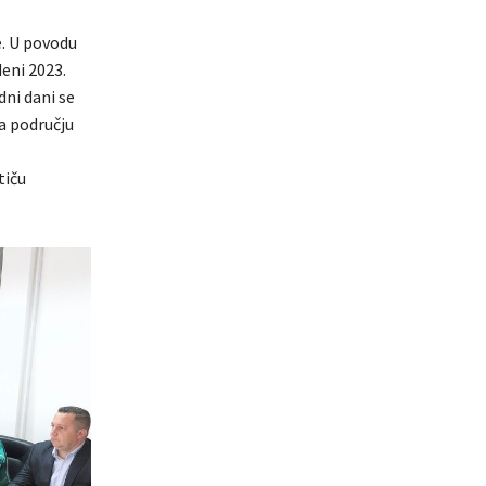
e. U povodu
deni 2023.
ni dani se
a području
tiču