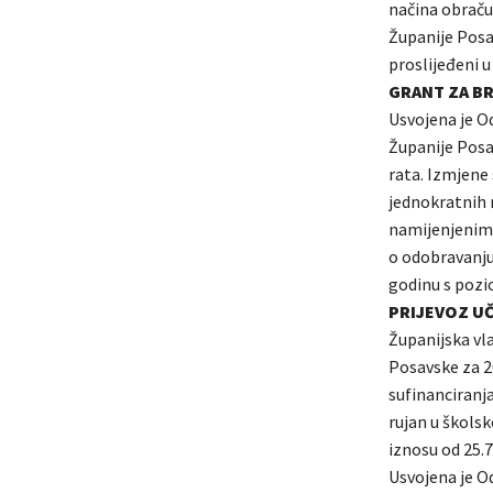
načina obraču
Županije Posav
proslijeđeni 
GRANT ZA BR
Usvojena je O
Županije Posa
rata. Izmjene
jednokratnih 
namijenjenim 
o odobravanju
godinu s pozic
PRIJEVOZ U
Županijska vla
Posavske za 2
sufinanciranja
rujan u školsk
iznosu od 25.
Usvojena je O