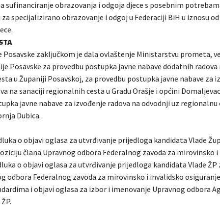
za sufinanciranje obrazovanja i odgoja djece s posebnim potreba
a specijalizirano obrazovanje i odgoj u Federaciji BiH u iznosu od
ece.
STA
e Posavske zaključkom je dala ovlaštenje Ministarstvu prometa, ve
ije Posavske za provedbu postupka javne nabave dodatnih radova n
esta u Županiji Posavskoj, za provedbu postupka javne nabave za i
va na sanaciji regionalnih cesta u Gradu Orašje i općini Domaljeva
upka javne nabave za izvođenje radova na odvodnji uz regionalnu 
ornja Dubica.
luka o objavi oglasa za utvrđivanje prijedloga kandidata Vlade Žu
oziciju člana Upravnog odbora Federalnog zavoda za mirovinsko i 
luka o objavi oglasa za utvrđivanje prijedloga kandidata Vlade ŽP 
g odbora Federalnog zavoda za mirovinsko i invalidsko osiguranje
ndardima i objavi oglasa za izbor i imenovanje Upravnog odbora Ag
 ŽP.