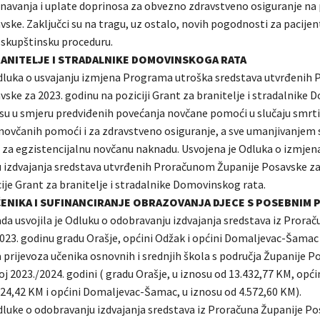
navanja i uplate doprinosa za obvezno zdravstveno osiguranje na
ske. Zaključci su na tragu, uz ostalo, novih pogodnosti za pacijent
u skupštinsku proceduru.
ANITELJE I STRADALNIKE DOMOVINSKOGA RATA
dluka o usvajanju izmjena Programa utroška sredstava utvrđenih
vske za 2023. godinu na poziciji Grant za branitelje i stradalnike
 su u smjeru predviđenih povećanja novčane pomoći u slučaju smrti
novčanih pomoći i za zdravstveno osiguranje, a sve umanjivanjem 
za egzistencijalnu novčanu naknadu. Usvojena je Odluka o izmje
 izdvajanja sredstava utvrđenih Proračunom Županije Posavske za
ije Grant za branitelje i stradalnike Domovinskog rata.
ČENIKA I SUFINANCIRANJE OBRAZOVANJA DJECE S POSEBNIM
da usvojila je Odluku o odobravanju izdvajanja sredstava iz Prora
023. godinu gradu Orašje, općini Odžak i općini Domaljevac-Šamac
 prijevoza učenika osnovnih i srednjih škola s područja Županije P
oj 2023./2024. godini ( gradu Orašje, u iznosu od 13.432,77 KM, opći
724,42 KM i općini Domaljevac-Šamac, u iznosu od 4.572,60 KM).
dluke o odobravanju izdvajanja sredstava iz Proračuna Županije Po