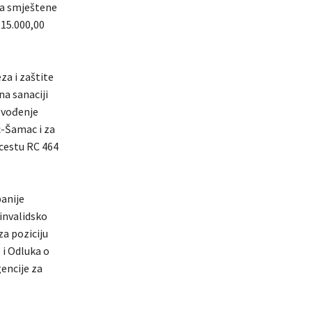
ma smještene
 15.000,00
za i zaštite
a sanaciji
zvođenje
c-Šamac i za
cestu RC 464
panije
invalidsko
za poziciju
 i Odluka o
encije za