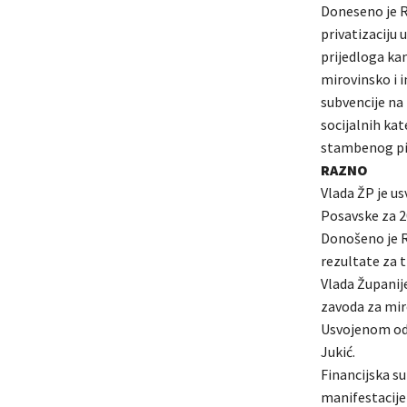
Doneseno je R
privatizaciju 
prijedloga ka
mirovinsko i 
subvencije na
socijalnih ka
stambenog pit
RAZNO
Vlada ŽP je us
Posavske za 2
Donošeno je R
rezultate za t
Vlada Županij
zavoda za miro
Usvojenom odl
Jukić.
Financijska su
manifestacije 