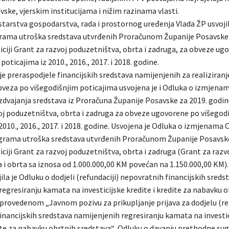
ske, vjerskim institucijama i nižim razinama vlasti.
starstva gospodarstva, rada i prostornog uređenja Vlada ŽP usvojil
ama utroška sredstava utvrđenih Proračunom Županije Posavske 
iciji Grant za razvoj poduzetništva, obrta i zadruga, za obveze ug
poticajima iz 2010., 2016., 2017. i 2018. godine.
e preraspodjele financijskih sredstava namijenjenih za realiziranj
veza po višegodišnjim poticajima usvojena je i Odluka o izmjena
zdvajanja sredstava iz Proračuna Županije Posavske za 2019. godinu
oj poduzetništva, obrta i zadruga za obveze ugovorene po višegod
2010., 2016., 2017. i 2018. godine. Usvojena je Odluka o izmjenama 
grama utroška sredstava utvrđenih Proračunom Županije Posavske
ciji Grant za razvoj poduzetništva, obrta i zadruga (Grant za razv
 i obrta sa iznosa od 1.000.000,00 KM povećan na 1.150.000,00 KM).
ila je Odluku o dodjeli (refundaciji) nepovratnih financijskih sreds
egresiranju kamata na investicijske kredite i kredite za nabavku 
 provedenom „Javnom pozivu za prikupljanje prijava za dodjelu (re
inancijskih sredstava namijenjenih regresiranju kamata na investi
dite za nabavku obrtnih sredstava“, Odluku o davanju prethodne su