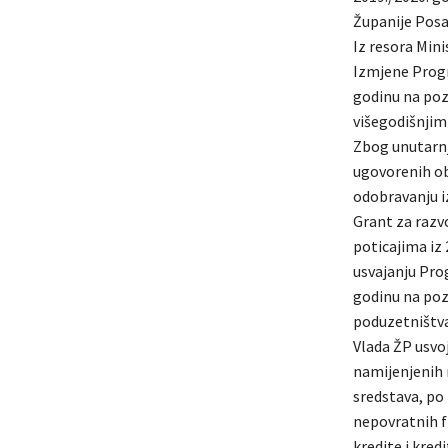
Županije Posav
Iz resora Mini
Izmjene Progr
godinu na poz
višegodišnjim 
Zbog unutarnj
ugovorenih ob
odobravanju i
Grant za razv
poticajima iz 
usvajanju Pro
godinu na pozi
poduzetništva
Vlada ŽP usvoj
namijenjenih r
sredstava, po
nepovratnih f
kredite i kre