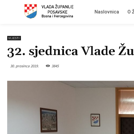
Naslovnica
O Ž
VIJESTI
32. sjednica Vlade Ž
30. prosinca 2019.
3845