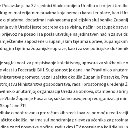
 Posavske je na 32. sjednici Vlade donijela Uredbu o izmjeni Uredb
rugim materijalnim pravima koja nemaju karakter plaće, kao i Ur
e o plaćama, dodacima i naknadama policijskih službenika Župani
ja ovih Uredbi jeste potreba da se visina, način i postupak ostva
prijevoz na posao i sa posla utvrđuje na jedinstven način za sve d
namještenike zaposlene u županijskim tijelima uprave, županijskim
rugim tijelima županijske uprave, kao i za sve policijske služben
 je suglasnost za potpisivanje kolektivnog ugovora za službenike 
e vlasti u Federaciji BiH. Suglasnost je dana i na Pravilnik o unutarn
inistarstva prometa, veza i zaštite okoliša Županije Posavske, Pra
trojstvu Ministarstva gospodarstva, rada i prostornog uređenja Ž
avilnik o unutarnjoj organizaciji Ureda za obnovu, stambeno zbrinj
be Vlade Županije Posavske, sukladno usvojenoj reorganizaciji min
 Skupštine ŽP.
dluke o odobravanju proračunskih sredstava za pomoć u realizaciji
aštite okoliša, na ime sufinanciranja prijevoza učenika za prosina
dine za tri posavske općine, radijskim i TV postajama koji djeluju 