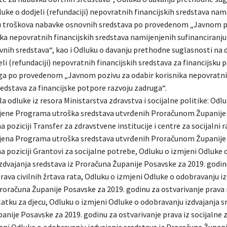
uke o dodjeli (refundaciji) nepovratnih financijskih sredstava nam
u troškova nabavke osnovnih sredstava po provedenom „Javnom p
ika nepovratnih financijskih sredstava namijenjenih sufinanciranj
nih sredstava“, kao i Odluku o davanju prethodne suglasnosti na
li (refundaciji) nepovratnih financijskih sredstava za financijsku 
ga po provedenom „Javnom pozivu za odabir korisnika nepovratn
redstava za financijske potpore razvoju zadruga“.
ila odluke iz resora Ministarstva zdravstva i socijalne politike: Odl
jene Programa utroška sredstava utvrđenih Proračunom Županije
a poziciji Transfer za zdravstvene institucije i centre za socijalni 
jena Programa utroška sredstava utvrđenih Proračunom Županije
a poziciji Grantovi za socijalne potrebe, Odluku o izmjeni Odluke 
zdvajanja sredstava iz Proračuna Županije Posavske za 2019. godin
rava civilnih žrtava rata, Odluku o izmjeni Odluke o odobravanju i
Proračuna Županije Posavske za 2019. godinu za ostvarivanje prava
atku za djecu, Odluku o izmjeni Odluke o odobravanju izdvajanja sr
nije Posavske za 2019. godinu za ostvarivanje prava iz socijalne z