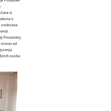
ije Posavske
a
tava iz
Zakona o
 sredstava
aniji
ji Posavskoj
 iznosu od
guranja
oženih osoba