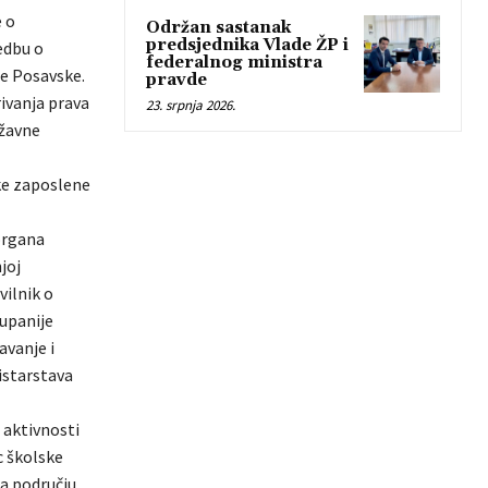
e o
Održan sastanak
predsjednika Vlade ŽP i
edbu o
federalnog ministra
je Posavske.
pravde
rivanja prava
23. srpnja 2026.
ržavne
ike zaposlene
organa
joj
vilnik o
upanije
avanje i
istarstava
 aktivnosti
c školske
na području