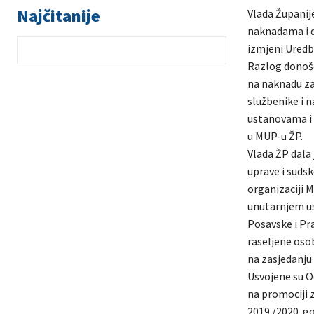
Najčitanije
Vlada Županije
naknadama i d
izmjeni Uredb
Razlog donošen
na naknadu za 
službenike i 
ustanovama i d
u MUP-u ŽP.
Vlada ŽP dala
uprave i sudsk
organizaciji M
unutarnjem us
Posavske i Pr
raseljene oso
na zasjedanju
Usvojene su O
na promociji z
2019./2020. go