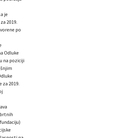
a je
za 2019.
ovorene po
e
ma Odluke
 na poziciji
išnjim
Odluke
 za 2019.
oj
tava
obrtnih
fundaciju)
cijske
glasnosti na