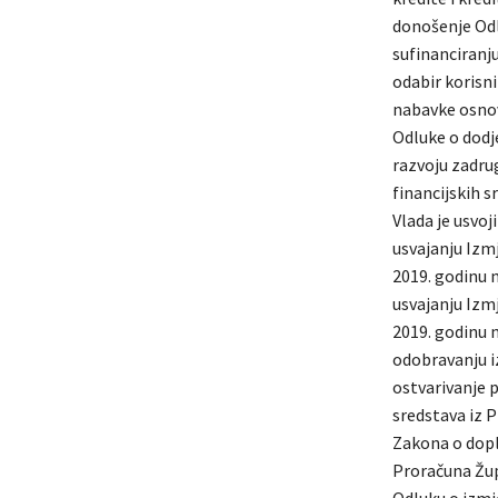
donošenje Odl
sufinanciranj
odabir korisn
nabavke osnov
Odluke o dodje
razvoju zadru
financijskih s
Vlada je usvoj
usvajanju Izm
2019. godinu n
usvajanju Izm
2019. godinu n
odobravanju i
ostvarivanje p
sredstava iz 
Zakona o dopl
Proračuna Župa