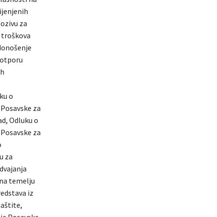
ijenjenih
ozivu za
u troškova
 donošenje
potporu
ih
uku o
 Posavske za
rad, Odluku o
 Posavske za
o
u za
zdvajanja
 na temelju
edstava iz
aštite,