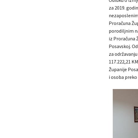
Odluku o izmj
za 2019. godi
nezaposlenim 
Proračuna Žup
porodiljnim n
iz Proračuna 
Posavskoj. Od
za održavanju 
117.222,21 KM
Županije Posa
i osoba preko