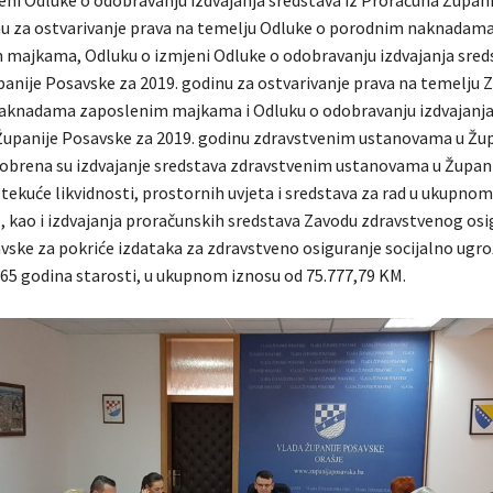
eni Odluke o odobravanju izdvajanja sredstava iz Proračuna Župan
nu za ostvarivanje prava na temelju Odluke o porodnim naknadam
majkama, Odluku o izmjeni Odluke o odobravanju izdvajanja sreds
anije Posavske za 2019. godinu za ostvarivanje prava na temelju 
aknadama zaposlenim majkama i Odluku o odobravanju izdvajanja
Županije Posavske za 2019. godinu zdravstvenim ustanovama u Žup
obrena su izdvajanje sredstava zdravstvenim ustanovama u Župani
tekuće likvidnosti, prostornih uvjeta i sredstava za rad u ukupnom
, kao i izdvajanja proračunskih sredstava Zavodu zdravstvenog osi
vske za pokriće izdataka za zdravstveno osiguranje socijalno ugr
 65 godina starosti, u ukupnom iznosu od 75.777,79 KM.