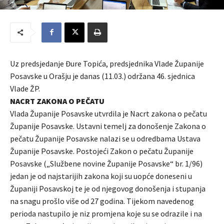
Uz predsjedanje Đure Topića, predsjednika Vlade Županije
Posavske u Orašju je danas (11.03.) održana 46. sjednica
Vlade ŽP.
NACRT ZAKONA O PEČATU
Vlada Županije Posavske utvrdila je Nacrt zakona o pečatu
Županije Posavske. Ustavni temelj za donošenje Zakona o
pečatu Županije Posavske nalazi se u odredbama Ustava
Županije Posavske. Postojeći Zakon o pečatu Županije
Posavske („Službene novine Županije Posavske“ br. 1/96)
jedan je od najstarijih zakona koji su uopće doneseni u
Županiji Posavskoj te je od njegovog donošenja i stupanja
na snagu prošlo više od 27 godina. Tijekom navedenog
perioda nastupilo je niz promjena koje su se odrazile i na