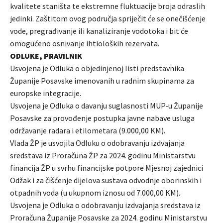
kvalitete staništa te ekstremne fluktuacije broja odraslih
jedinki. Zaštitom ovog područja spriječit će se onečišćenje
vode, pregrađivanje ili kanaliziranje vodotoka i bit će
omogućeno osnivanje ihtioloških rezervata.
ODLUKE, PRAVILNIK
Usvojena je Odluka o objedinjenoj listi predstavnika
Županije Posavske imenovanih u radnim skupinama za
europske integracije.
Usvojena je Odluka o davanju suglasnosti MUP-u Županije
Posavske za provođenje postupka javne nabave usluga
održavanje radara i etilometara (9.000,00 KM).
Vlada ŽP je usvojila Odluku o odobravanju izdvajanja
sredstava iz Proračuna ŽP za 2024. godinu Ministarstvu
financija ŽP u svrhu financijske potpore Mjesnoj zajednici
Odžak i za čišćenje dijelova sustava odvodnje oborinskih i
otpadnih voda (u ukupnom iznosu od 7.000,00 KM).
Usvojena je Odluka o odobravanju izdvajanja sredstava iz
Proračuna Županije Posavske za 2024. godinu Ministarstvu