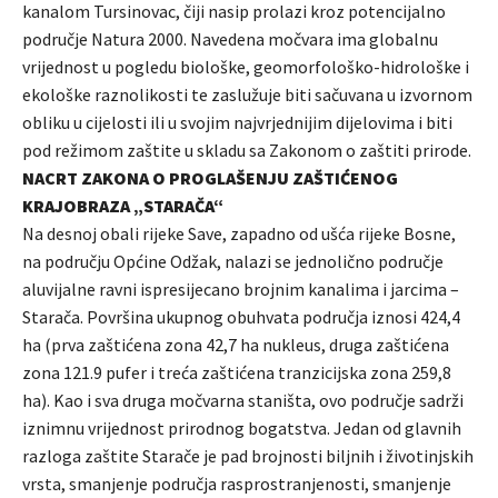
kanalom Tursinovac, čiji nasip prolazi kroz potencijalno
područje Natura 2000. Navedena močvara ima globalnu
vrijednost u pogledu biološke, geomorfološko-hidrološke i
ekološke raznolikosti te zaslužuje biti sačuvana u izvornom
obliku u cijelosti ili u svojim najvrjednijim dijelovima i biti
pod režimom zaštite u skladu sa Zakonom o zaštiti prirode.
NACRT ZAKONA O PROGLAŠENJU ZAŠTIĆENOG
KRAJOBRAZA „STARAČA“
Na desnoj obali rijeke Save, zapadno od ušća rijeke Bosne,
na području Općine Odžak, nalazi se jednolično područje
aluvijalne ravni ispresijecano brojnim kanalima i jarcima –
Starača. Površina ukupnog obuhvata područja iznosi 424,4
ha (prva zaštićena zona 42,7 ha nukleus, druga zaštićena
zona 121.9 pufer i treća zaštićena tranzicijska zona 259,8
ha). Kao i sva druga močvarna staništa, ovo područje sadrži
iznimnu vrijednost prirodnog bogatstva. Jedan od glavnih
razloga zaštite Starače je pad brojnosti biljnih i životinjskih
vrsta, smanjenje područja rasprostranjenosti, smanjenje