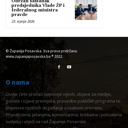
Održan sastanak
predsjednika Vlade ŽP i
federalnog ministra
pravde
23. srpnja 2026.
© Županija Posavska. Sva prava pridržana.
www.zupanijaposavska.ba ® 2022
O nama
Ovdje ćete pronaći najnovije vijesti, objave za medije,
govore i izjave premijera, provedbe političkih programa te
prijenose različitih događanja u realnom vremenu.
Prijedlozima, pitanjima, komentarima, kritikama i pohvalama
sudjeluj i utječi na rad Županije Posavske.