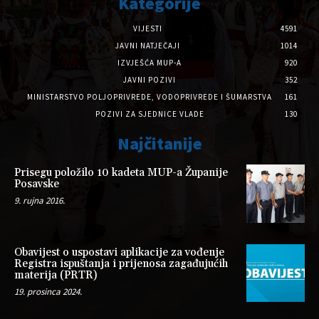
Kategorije
VIJESTI
4591
JAVNI NATJEČAJI
1014
IZVJEŠĆA MUP-A
920
JAVNI POZIVI
352
MINISTARSTVO POLJOPRIVREDE, VODOPRIVREDE I ŠUMARSTVA
161
POZIVI ZA SJEDNICE VLADE
130
Najčitanije
Prisegu položilo 10 kadeta MUP-a Županije
Posavske
9. rujna 2016.
Obavijest o uspostavi aplikacije za vođenje
Registra ispuštanja i prijenosa zagađujućih
materija (PRTR)
19. prosinca 2024.