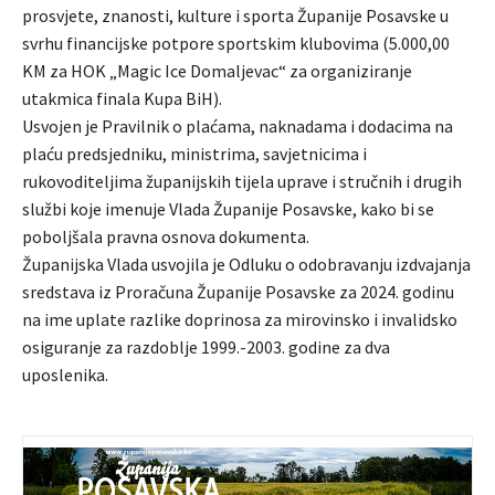
prosvjete, znanosti, kulture i sporta Županije Posavske u
svrhu financijske potpore sportskim klubovima (5.000,00
KM za HOK „Magic Ice Domaljevac“ za organiziranje
utakmica finala Kupa BiH).
Usvojen je Pravilnik o plaćama, naknadama i dodacima na
plaću predsjedniku, ministrima, savjetnicima i
rukovoditeljima županijskih tijela uprave i stručnih i drugih
službi koje imenuje Vlada Županije Posavske, kako bi se
poboljšala pravna osnova dokumenta.
Županijska Vlada usvojila je Odluku o odobravanju izdvajanja
sredstava iz Proračuna Županije Posavske za 2024. godinu
na ime uplate razlike doprinosa za mirovinsko i invalidsko
osiguranje za razdoblje 1999.-2003. godine za dva
uposlenika.