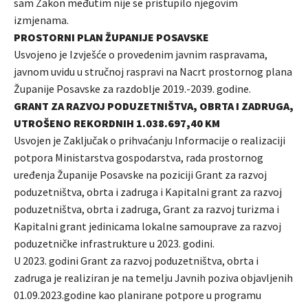
sam Zakon međutim nije se pristupilo njegovim
izmjenama.
PROSTORNI PLAN ŽUPANIJE POSAVSKE
Usvojeno je Izvješće o provedenim javnim raspravama,
javnom uvidu u stručnoj raspravi na Nacrt prostornog plana
Županije Posavske za razdoblje 2019.-2039. godine.
GRANT ZA RAZVOJ PODUZETNIŠTVA, OBRTA I ZADRUGA,
UTROŠENO REKORDNIH 1.038.697,40 KM
Usvojen je Zaključak o prihvaćanju Informacije o realizaciji
potpora Ministarstva gospodarstva, rada prostornog
uređenja Županije Posavske na poziciji Grant za razvoj
poduzetništva, obrta i zadruga i Kapitalni grant za razvoj
poduzetništva, obrta i zadruga, Grant za razvoj turizma i
Kapitalni grant jedinicama lokalne samouprave za razvoj
poduzetničke infrastrukture u 2023. godini.
U 2023. godini Grant za razvoj poduzetništva, obrta i
zadruga je realiziran je na temelju Javnih poziva objavljenih
01.09.2023.godine kao planirane potpore u programu