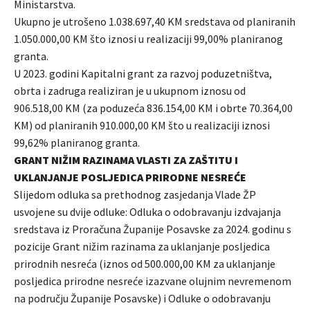
Ministarstva.
Ukupno je utrošeno 1.038.697,40 KM sredstava od planiranih
1.050.000,00 KM što iznosi u realizaciji 99,00% planiranog
granta.
U 2023. godini Kapitalni grant za razvoj poduzetništva,
obrta i zadruga realiziran je u ukupnom iznosu od
906.518,00 KM (za poduzeća 836.154,00 KM i obrte 70.364,00
KM) od planiranih 910.000,00 KM što u realizaciji iznosi
99,62% planiranog granta.
GRANT NIŽIM RAZINAMA VLASTI ZA ZAŠTITU I
UKLANJANJE POSLJEDICA PRIRODNE NESREĆE
Slijedom odluka sa prethodnog zasjedanja Vlade ŽP
usvojene su dvije odluke: Odluka o odobravanju izdvajanja
sredstava iz Proračuna Županije Posavske za 2024. godinu s
pozicije Grant nižim razinama za uklanjanje posljedica
prirodnih nesreća (iznos od 500.000,00 KM za uklanjanje
posljedica prirodne nesreće izazvane olujnim nevremenom
na području Županije Posavske) i Odluke o odobravanju