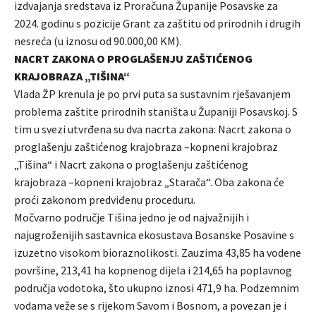
izdvajanja sredstava iz Proračuna Županije Posavske za
2024. godinu s pozicije Grant za zaštitu od prirodnih i drugih
nesreća (u iznosu od 90.000,00 KM).
NACRT ZAKONA O PROGLAŠENJU ZAŠTIĆENOG
KRAJOBRAZA „TIŠINA“
Vlada ŽP krenula je po prvi puta sa sustavnim rješavanjem
problema zaštite prirodnih staništa u Županiji Posavskoj. S
tim u svezi utvrđena su dva nacrta zakona: Nacrt zakona o
proglašenju zaštićenog krajobraza –kopneni krajobraz
„Tišina“ i Nacrt zakona o proglašenju zaštićenog
krajobraza –kopneni krajobraz „Starača“. Oba zakona će
proći zakonom predviđenu proceduru.
Močvarno područje Tišina jedno je od najvažnijih i
najugroženijih sastavnica ekosustava Bosanske Posavine s
izuzetno visokom bioraznolikosti. Zauzima 43,85 ha vodene
površine, 213,41 ha kopnenog dijela i 214,65 ha poplavnog
područja vodotoka, što ukupno iznosi 471,9 ha. Podzemnim
vodama veže se s rijekom Savom i Bosnom, a povezan je i