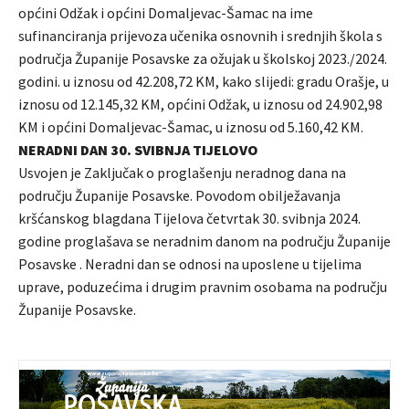
općini Odžak i općini Domaljevac-Šamac na ime
sufinanciranja prijevoza učenika osnovnih i srednjih škola s
područja Županije Posavske za ožujak u školskoj 2023./2024.
godini. u iznosu od 42.208,72 KM, kako slijedi: gradu Orašje, u
iznosu od 12.145,32 KM, općini Odžak, u iznosu od 24.902,98
KM i općini Domaljevac-Šamac, u iznosu od 5.160,42 KM.
NERADNI DAN 30. SVIBNJA TIJELOVO
Usvojen je Zaključak o proglašenju neradnog dana na
području Županije Posavske. Povodom obilježavanja
kršćanskog blagdana Tijelova četvrtak 30. svibnja 2024.
godine proglašava se neradnim danom na području Županije
Posavske . Neradni dan se odnosi na uposlene u tijelima
uprave, poduzećima i drugim pravnim osobama na području
Županije Posavske.