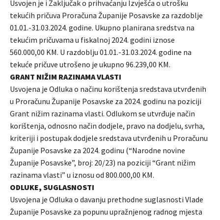
Usvojen je i Zaključak o prihvaćanju Izvješća o utrošku
tekućih pričuva Proračuna Županije Posavske za razdoblje
01.01.-31.03.2024. godine. Ukupno planirana sredstva na
tekućim pričuvama u fiskalnoj 2024. godini iznose
560.000,00 KM. U razdoblju 01.01.-31.03.2024. godine na
tekuće pričuve utrošeno je ukupno 96.239,00 KM.
GRANT NIŽIM RAZINAMA VLASTI
Usvojena je Odluka o načinu korištenja sredstava utvrđenih
u Proračunu Županije Posavske za 2024. godinu na poziciji
Grant nižim razinama vlasti. Odlukom se utvrđuje način
korištenja, odnosno način dodjele, pravo na dodjelu, svrha,
kriteriji i postupak dodjele sredstava utvrđenih u Proračunu
Županije Posavske za 2024. godinu (“Narodne novine
Županije Posavske”, broj: 20/23) na poziciji “Grant nižim
razinama vlasti” u iznosu od 800.000,00 KM.
ODLUKE, SUGLASNOSTI
Usvojena je Odluka o davanju prethodne suglasnosti Vlade
Županije Posavske za popunu upražnjenog radnog mjesta