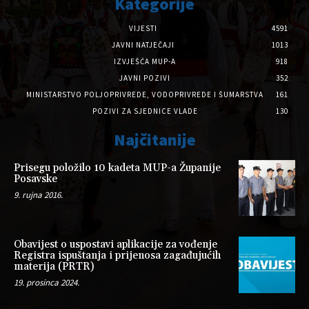
Kategorije
VIJESTI
4591
JAVNI NATJEČAJI
1013
IZVJEŠĆA MUP-A
918
JAVNI POZIVI
352
MINISTARSTVO POLJOPRIVREDE, VODOPRIVREDE I ŠUMARSTVA
161
POZIVI ZA SJEDNICE VLADE
130
Najčitanije
Prisegu položilo 10 kadeta MUP-a Županije
Posavske
9. rujna 2016.
Obavijest o uspostavi aplikacije za vođenje
Registra ispuštanja i prijenosa zagađujućih
materija (PRTR)
19. prosinca 2024.