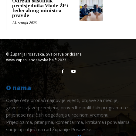
Održan sastanak
predsjednika Vlade ŽP i
federalnog ministra
pravde
23. srpnja 2026.
© Županija Posavska. Sva prava pridržana.
www.zupanijaposavska.ba ® 2022
O nama
Ovdje ćete pronaći najnovije vijesti, objave za medije,
govore i izjave premijera, provedbe političkih programa te
prijenose različitih događanja u realnom vremenu.
Prijedlozima, pitanjima, komentarima, kritikama i pohvalama
sudjeluj i utječi na rad Županije Posavske.