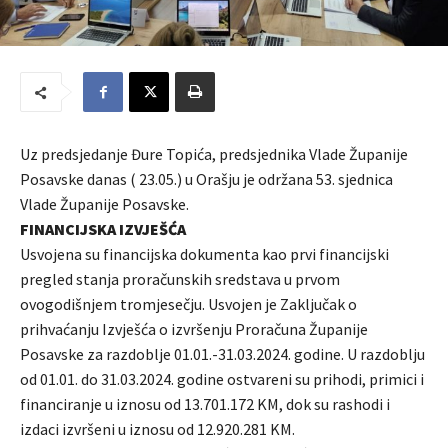
Uz predsjedanje Đure Topića, predsjednika Vlade Županije
Posavske danas ( 23.05.) u Orašju je održana 53. sjednica
Vlade Županije Posavske.
FINANCIJSKA IZVJEŠĆA
Usvojena su financijska dokumenta kao prvi financijski
pregled stanja proračunskih sredstava u prvom
ovogodišnjem tromjesečju. Usvojen je Zaključak o
prihvaćanju Izvješća o izvršenju Proračuna Županije
Posavske za razdoblje 01.01.-31.03.2024. godine. U razdoblju
od 01.01. do 31.03.2024. godine ostvareni su prihodi, primici i
financiranje u iznosu od 13.701.172 KM, dok su rashodi i
izdaci izvršeni u iznosu od 12.920.281 KM.