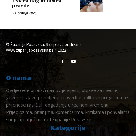
federalnog ministra
pravde
23. srpnja 2026.
© Županija Posavska. Sva prava pridržana.
www.zupanijaposavska.ba ® 2022
O nama
Ovdje ćete pronaći najnovije vijesti, objave za medije,
govore i izjave premijera, provedbe političkih programa te
prijenose različitih događanja u realnom vremenu.
Prijedlozima, pitanjima, komentarima, kritikama i pohvalama
sudjeluj i utječi na rad Županije Posavske.
Kategorije