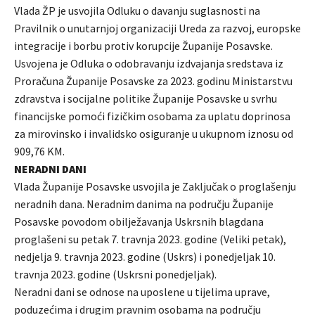
Vlada ŽP je usvojila Odluku o davanju suglasnosti na
Pravilnik o unutarnjoj organizaciji Ureda za razvoj, europske
integracije i borbu protiv korupcije Županije Posavske.
Usvojena je Odluka o odobravanju izdvajanja sredstava iz
Proračuna Županije Posavske za 2023. godinu Ministarstvu
zdravstva i socijalne politike Županije Posavske u svrhu
financijske pomoći fizičkim osobama za uplatu doprinosa
za mirovinsko i invalidsko osiguranje u ukupnom iznosu od
909,76 KM.
NERADNI DANI
Vlada Županije Posavske usvojila je Zaključak o proglašenju
neradnih dana. Neradnim danima na području Županije
Posavske povodom obilježavanja Uskrsnih blagdana
proglašeni su petak 7. travnja 2023. godine (Veliki petak),
nedjelja 9. travnja 2023. godine (Uskrs) i ponedjeljak 10.
travnja 2023. godine (Uskrsni ponedjeljak).
Neradni dani se odnose na uposlene u tijelima uprave,
poduzećima i drugim pravnim osobama na području