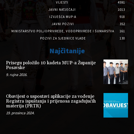
VIJESTI
4591
JAVNI NATJEČAJI
1013
IZVJEŠĆA MUP-A
918
JAVNI POZIVI
352
MINISTARSTVO POLJOPRIVREDE, VODOPRIVREDE I ŠUMARSTVA
161
POZIVI ZA SJEDNICE VLADE
130
Najčitanije
Prisegu položilo 10 kadeta MUP-a Županije
Posavske
9. rujna 2016.
Obavijest o uspostavi aplikacije za vođenje
Registra ispuštanja i prijenosa zagađujućih
materija (PRTR)
19. prosinca 2024.