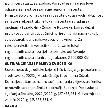
javnih cesta za 2023. godinu. Pored ulaganja u poslove
održavanja, zaštite i sanacije regionalnih cesta,
Ministarstvo prometa, veza i zaštite okoliša vodi i aktivnost
sanacije i rekonstrukcije lokalnih cesta u suradnji sa
općinama i gradovima Županije Posavske, koji su dužni
projekte evidentirati, sačiniti i pripremiti na način kako bi
se postupak javne nabave obavio na vrijeme. Za
rekonstrukciju i investicijsko održavanje lokalnih i
regionalnih cesta, i za ljetno i zimsko održavanje
regionalnih cesta planirano je ukupno 2.600.000 KM.
SUFINANCIRANJE PRIJEVOZA UČENIKA
Usvojene su dvije odluke koje se tiču izdvajanja proračunskih
sredstava za 2023.g. Gradu Orašju i općinama Odžak i
Domaljevac Šamac na ime sufinanciranja prijevoza učenika
osnovnih i srednjih škola s područja Županije Posavske za
siječanj u školskoj 2022./2023. g. (27.487,86 KM) i za mjesec
veljaču 2023. g. (45.887,77 KM).
RAZNO