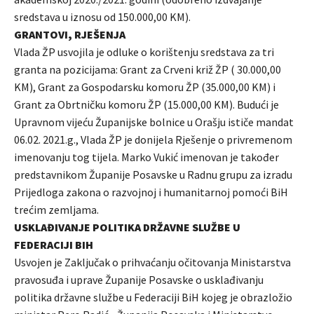
sredstava u iznosu od 150.000,00 KM).
GRANTOVI, RJEŠENJA
Vlada ŽP usvojila je odluke o korištenju sredstava za tri
granta na pozicijama: Grant za Crveni križ ŽP ( 30.000,00
KM), Grant za Gospodarsku komoru ŽP (35.000,00 KM) i
Grant za Obrtničku komoru ŽP (15.000,00 KM). Budući je
Upravnom vijeću Županijske bolnice u Orašju ističe mandat
06.02. 2021.g., Vlada ŽP je donijela Rješenje o privremenom
imenovanju tog tijela. Marko Vukić imenovan je također
predstavnikom Županije Posavske u Radnu grupu za izradu
Prijedloga zakona o razvojnoj i humanitarnoj pomoći BiH
trećim zemljama.
USKLAĐIVANJE POLITIKA DRŽAVNE SLUŽBE U
FEDERACIJI BIH
Usvojen je Zaključak o prihvaćanju očitovanja Ministarstva
pravosuđa i uprave Županije Posavske o usklađivanju
politika državne službe u Federaciji BiH kojeg je obrazložio