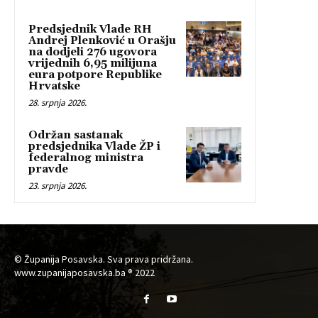
Predsjednik Vlade RH
Andrej Plenković u Orašju
na dodjeli 276 ugovora
vrijednih 6,95 milijuna
eura potpore Republike
Hrvatske
28. srpnja 2026.
Održan sastanak
predsjednika Vlade ŽP i
federalnog ministra
pravde
23. srpnja 2026.
© Županija Posavska. Sva prava pridržana.
www.zupanijaposavska.ba ® 2022