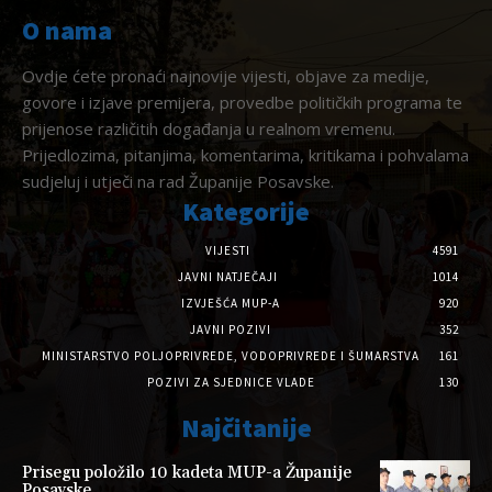
O nama
Ovdje ćete pronaći najnovije vijesti, objave za medije,
govore i izjave premijera, provedbe političkih programa te
prijenose različitih događanja u realnom vremenu.
Prijedlozima, pitanjima, komentarima, kritikama i pohvalama
sudjeluj i utječi na rad Županije Posavske.
Kategorije
VIJESTI
4591
JAVNI NATJEČAJI
1014
IZVJEŠĆA MUP-A
920
JAVNI POZIVI
352
MINISTARSTVO POLJOPRIVREDE, VODOPRIVREDE I ŠUMARSTVA
161
POZIVI ZA SJEDNICE VLADE
130
Najčitanije
Prisegu položilo 10 kadeta MUP-a Županije
Posavske