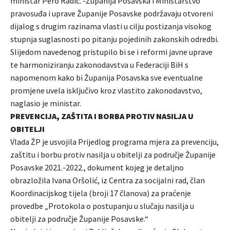
ministar Pero Radić. -Županija Posavska i Ministarstvo
pravosuđa i uprave Županije Posavske podržavaju otvoreni
dijalog s drugim razinama vlasti u cilju postizanja visokog
stupnja suglasnosti po pitanju pojedinih zakonskih odredbi.
Slijedom navedenog pristupilo bi se i reformi javne uprave
te harmoniziranju zakonodavstva u Federaciji BiH s
napomenom kako bi Županija Posavska sve eventualne
promjene uvela isključivo kroz vlastito zakonodavstvo,
naglasio je ministar.
PREVENCIJA, ZAŠTITA I BORBA PROTIV NASILJA U
OBITELJI
Vlada ŽP je usvojila Prijedlog programa mjera za prevenciju,
zaštitu i borbu protiv nasilja u obitelji za područje Županije
Posavske 2021.-2022., dokument kojeg je detaljno
obrazložila Ivana Oršolić, iz Centra za socijalni rad, član
Koordinacijskog tijela (broji 17 članova) za praćenje
provedbe „Protokola o postupanju u slučaju nasilja u
obitelji za područje Županije Posavske.“