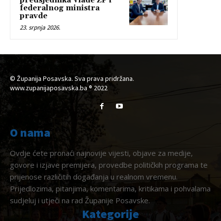
predsjednika Vlade ŽP i
federalnog ministra
pravde
23. srpnja 2026.
© Županija Posavska. Sva prava pridržana.
www.zupanijaposavska.ba ® 2022
O nama
Ovdje ćete pronaći najnovije vijesti, objave za medije,
govore i izjave premijera, provedbe političkih programa te
prijenose različitih događanja u realnom vremenu.
Prijedlozima, pitanjima, komentarima, kritikama i pohvalama
sudjeluj i utječi na rad Županije Posavske.
Kategorije