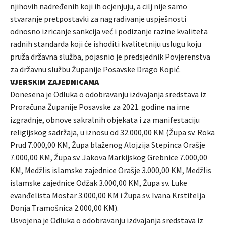
njihovih nadređenih koji ih ocjenjuju, a cilj nije samo
stvaranje pretpostavki za nagrađivanje uspješnosti
odnosno izricanje sankcija već i podizanje razine kvaliteta
radnih standarda koji će ishoditi kvalitetniju uslugu koju
pruža državna služba, pojasnio je predsjednik Povjerenstva
za državnu službu Županije Posavske Drago Kopić.
VJERSKIM ZAJEDNICAMA
Donesena je Odluka o odobravanju izdvajanja sredstava iz
Proračuna Županije Posavske za 2021. godine na ime
izgradnje, obnove sakralnih objekata i za manifestaciju
religijskog sadržaja, u iznosu od 32.000,00 KM (Župa sv. Roka
Prud 7.000,00 KM, Župa blaženog Alojzija Stepinca Orašje
7.000,00 KM, Župa sv. Jakova Markijskog Grebnice 7.000,00
KM, Medžlis islamske zajednice Orašje 3.000,00 KM, Medžlis
islamske zajednice Odžak 3.000,00 KM, Župa sv. Luke
evanđelista Mostar 3.000,00 KM i Župa sv. Ivana Krstitelja
Donja Tramošnica 2.000,00 KM).
Usvojena je Odluka o odobravanju izdvajanja sredstava iz