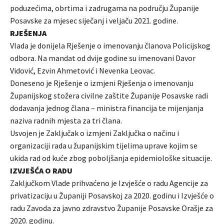
poduzećima, obrtima i zadrugama na području Županije
Posavske za mjesec siječanj i veljaču 2021. godine.
RJEŠENJA
Vlada je donijela Rješenje o imenovanju članova Policijskog
odbora. Na mandat od dvije godine su imenovani Davor
Vidović, Ezvin Ahmetović i Nevenka Leovac.
Doneseno je Rješenje o izmjeni Rješenja o imenovanju
Županijskog stožera civilne zaštite Županije Posavske radi
dodavanja jednog člana – ministra financija te mijenjanja
naziva radnih mjesta za tri člana.
Usvojen je Zaključak o izmjeni Zaključka o načinu i
organizaciji rada u županijskim tijelima uprave kojim se
ukida rad od kuće zbog poboljšanja epidemiološke situacije.
IZVJEŠĆA O RADU
Zaključkom Vlade prihvaćeno je Izvješće o radu Agencije za
privatizaciju u Županiji Posavskoj za 2020. godinu i Izvješće o
radu Zavoda za javno zdravstvo Županije Posavske Orašje za
2020. godinu.