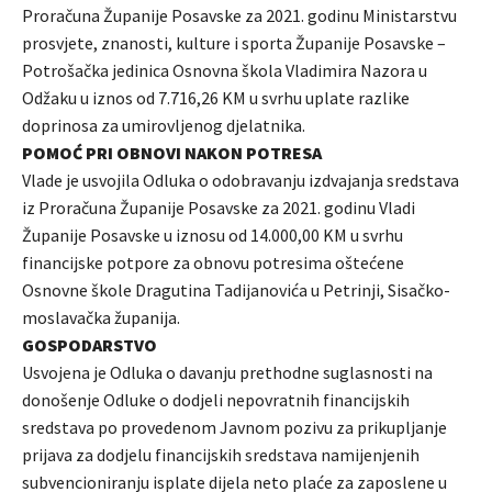
Proračuna Županije Posavske za 2021. godinu Ministarstvu
prosvjete, znanosti, kulture i sporta Županije Posavske –
Potrošačka jedinica Osnovna škola Vladimira Nazora u
Odžaku u iznos od 7.716,26 KM u svrhu uplate razlike
doprinosa za umirovljenog djelatnika.
POMOĆ PRI OBNOVI NAKON POTRESA
Vlade je usvojila Odluka o odobravanju izdvajanja sredstava
iz Proračuna Županije Posavske za 2021. godinu Vladi
Županije Posavske u iznosu od 14.000,00 KM u svrhu
financijske potpore za obnovu potresima oštećene
Osnovne škole Dragutina Tadijanovića u Petrinji, Sisačko-
moslavačka županija.
GOSPODARSTVO
Usvojena je Odluka o davanju prethodne suglasnosti na
donošenje Odluke o dodjeli nepovratnih financijskih
sredstava po provedenom Javnom pozivu za prikupljanje
prijava za dodjelu financijskih sredstava namijenjenih
subvencioniranju isplate dijela neto plaće za zaposlene u