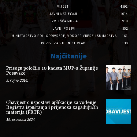
VIJESTI
4591
JAVNI NATJEČAJI
1014
IZVJEŠĆA MUP-A
919
JAVNI POZIVI
352
MINISTARSTVO POLJOPRIVREDE, VODOPRIVREDE I ŠUMARSTVA
161
POZIVI ZA SJEDNICE VLADE
130
Najčitanije
Prisegu položilo 10 kadeta MUP-a Županije
Posavske
9. rujna 2016.
Obavijest o uspostavi aplikacije za vođenje
Registra ispuštanja i prijenosa zagađujućih
materija (PRTR)
19. prosinca 2024.