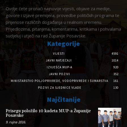
Ovdje ćete pronaći najnovije vijesti, objave za medije,
govore i izjave premijera, provedbe političkih programa te
prijenose različitih događanja u realnom vremenu.
Prijedlozima, pitanjima, komentarima, kritikama i pohvalama
sudjeluj i utječi na rad Županije Posavske.
Kategorije
VIJESTI
4591
JAVNI NATJEČAJI
1014
IZVJEŠĆA MUP-A
920
JAVNI POZIVI
352
MINISTARSTVO POLJOPRIVREDE, VODOPRIVREDE I ŠUMARSTVA
161
POZIVI ZA SJEDNICE VLADE
130
Najčitanije
Prisegu položilo 10 kadeta MUP-a Županije
Posavske
9. rujna 2016.