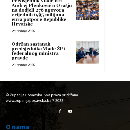
Predsjednik Vlade RH
Andrej Plenković u Orašju
na dodjeli 276 ugovora
vrijednih 6,95 milijuna
eura potpore Republike
Hrvatske
28. srpnja 2026.
Održan sastanak
predsjednika Vlade ŽP i
federalnog ministra
pravde
23. srpnja 2026.
© Županija Posavska. Sva prava pridržana.
www.zupanijaposavska.ba ® 2022
O nama