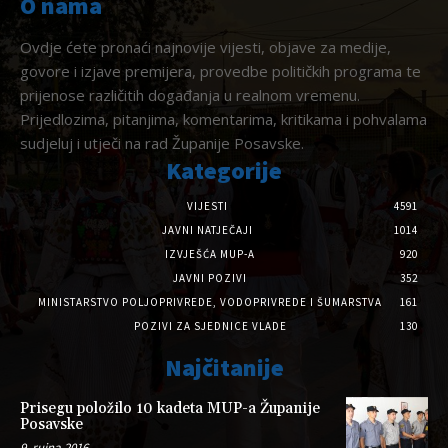
O nama
Ovdje ćete pronaći najnovije vijesti, objave za medije,
govore i izjave premijera, provedbe političkih programa te
prijenose različitih događanja u realnom vremenu.
Prijedlozima, pitanjima, komentarima, kritikama i pohvalama
sudjeluj i utječi na rad Županije Posavske.
Kategorije
VIJESTI
4591
JAVNI NATJEČAJI
1014
IZVJEŠĆA MUP-A
920
JAVNI POZIVI
352
MINISTARSTVO POLJOPRIVREDE, VODOPRIVREDE I ŠUMARSTVA
161
POZIVI ZA SJEDNICE VLADE
130
Najčitanije
Prisegu položilo 10 kadeta MUP-a Županije
Posavske
9. rujna 2016.