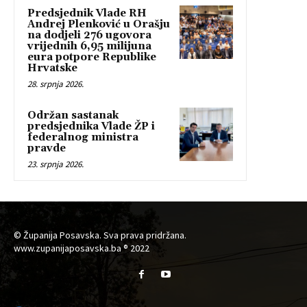
Predsjednik Vlade RH
Andrej Plenković u Orašju
na dodjeli 276 ugovora
vrijednih 6,95 milijuna
eura potpore Republike
Hrvatske
28. srpnja 2026.
Održan sastanak
predsjednika Vlade ŽP i
federalnog ministra
pravde
23. srpnja 2026.
© Županija Posavska. Sva prava pridržana.
www.zupanijaposavska.ba ® 2022