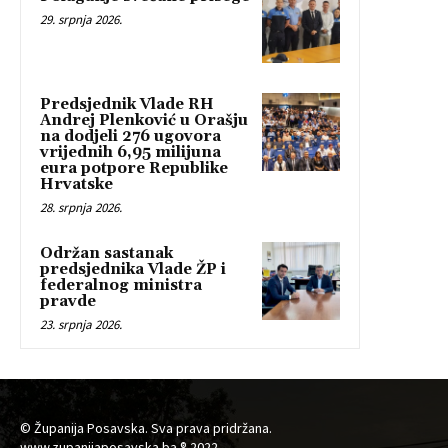
29. srpnja 2026.
Predsjednik Vlade RH
Andrej Plenković u Orašju
na dodjeli 276 ugovora
vrijednih 6,95 milijuna
eura potpore Republike
Hrvatske
28. srpnja 2026.
Održan sastanak
predsjednika Vlade ŽP i
federalnog ministra
pravde
23. srpnja 2026.
© Županija Posavska. Sva prava pridržana.
www.zupanijaposavska.ba ® 2022