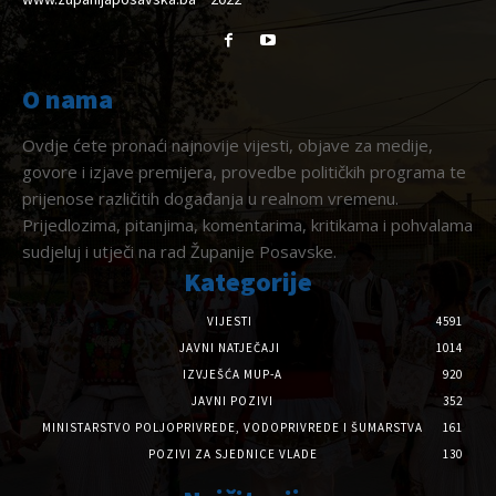
O nama
Ovdje ćete pronaći najnovije vijesti, objave za medije,
govore i izjave premijera, provedbe političkih programa te
prijenose različitih događanja u realnom vremenu.
Prijedlozima, pitanjima, komentarima, kritikama i pohvalama
sudjeluj i utječi na rad Županije Posavske.
Kategorije
VIJESTI
4591
JAVNI NATJEČAJI
1014
IZVJEŠĆA MUP-A
920
JAVNI POZIVI
352
MINISTARSTVO POLJOPRIVREDE, VODOPRIVREDE I ŠUMARSTVA
161
POZIVI ZA SJEDNICE VLADE
130