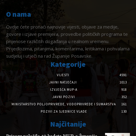
O nama
Ovdje ćete pronaći najnovije vijesti, objave za medije,
govore i izjave premijera, provedbe političkih programa te
prijenose različitih događanja u realnom vremenu.
Prijedlozima, pitanjima, komentarima, kritikama i pohvalama
sudjeluj i utječi na rad Županije Posavske.
Kategorije
VIJESTI
4591
JAVNI NATJEČAJI
1013
IZVJEŠĆA MUP-A
918
JAVNI POZIVI
352
MINISTARSTVO POLJOPRIVREDE, VODOPRIVREDE I ŠUMARSTVA
161
POZIVI ZA SJEDNICE VLADE
130
Najčitanije