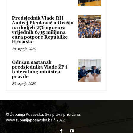
Predsjednik Vlade RH
Andrej Plenković u Orašju
na dodjeli 276 ugovora
vrijednih 6,95 milijuna
eura potpore Republike
Hrvatske
28. srpnja 2026.
Održan sastanak
predsjednika Vlade ŽP i
federalnog ministra
pravde
23. srpnja 2026.
© Županija Posavska. Sva prava pridržana.
www.zupanijaposavska.ba ® 2022