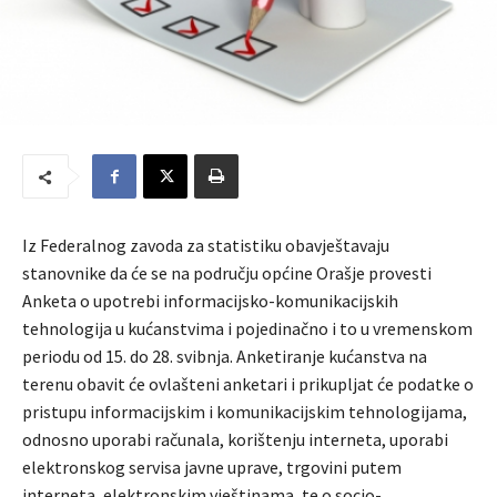
Iz Federalnog zavoda za statistiku obavještavaju
stanovnike da će se na području općine Orašje provesti
Anketa o upotrebi informacijsko-komunikacijskih
tehnologija u kućanstvima i pojedinačno i to u vremenskom
periodu od 15. do 28. svibnja. Anketiranje kućanstva na
terenu obavit će ovlašteni anketari i prikupljat će podatke o
pristupu informacijskim i komunikacijskim tehnologijama,
odnosno uporabi računala, korištenju interneta, uporabi
elektronskog servisa javne uprave, trgovini putem
interneta, elektronskim vještinama, te o socio-