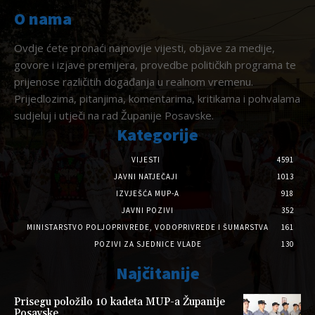
O nama
Ovdje ćete pronaći najnovije vijesti, objave za medije,
govore i izjave premijera, provedbe političkih programa te
prijenose različitih događanja u realnom vremenu.
Prijedlozima, pitanjima, komentarima, kritikama i pohvalama
sudjeluj i utječi na rad Županije Posavske.
Kategorije
VIJESTI
4591
JAVNI NATJEČAJI
1013
IZVJEŠĆA MUP-A
918
JAVNI POZIVI
352
MINISTARSTVO POLJOPRIVREDE, VODOPRIVREDE I ŠUMARSTVA
161
POZIVI ZA SJEDNICE VLADE
130
Najčitanije
Prisegu položilo 10 kadeta MUP-a Županije
Posavske