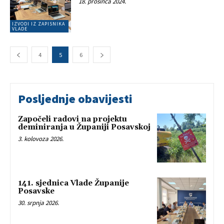
18. prosinca 2024.
IZVODI IZ ZAPISNIKA
VLADE
4
5
6
Posljednje obavijesti
Započeli radovi na projektu
deminiranja u Županiji Posavskoj
3. kolovoza 2026.
141. sjednica Vlade Županije
Posavske
30. srpnja 2026.