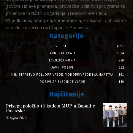
govore i izjave premijera, provedbe političkih programa te
prijenose različitih događanja u realnom vremenu.
Prijedlozima, pitanjima, komentarima, kritikama i pohvalama
sudjeluj i utječi na rad Županije Posavske.
Kategorije
VIJESTI
4591
JAVNI NATJEČAJI
1014
IZVJEŠĆA MUP-A
920
JAVNI POZIVI
352
MINISTARSTVO POLJOPRIVREDE, VODOPRIVREDE I ŠUMARSTVA
161
POZIVI ZA SJEDNICE VLADE
130
Najčitanije
Prisegu položilo 10 kadeta MUP-a Županije
Posavske
9. rujna 2016.