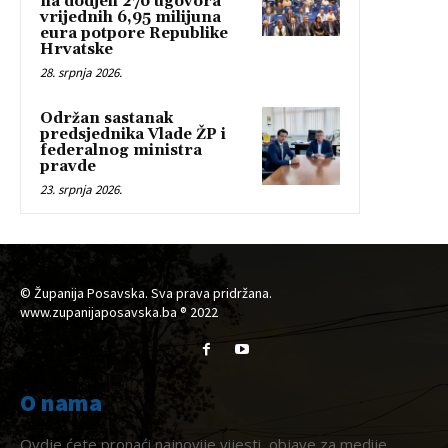
na dodjeli 276 ugovora
vrijednih 6,95 milijuna
eura potpore Republike
Hrvatske
28. srpnja 2026.
Održan sastanak
predsjednika Vlade ŽP i
federalnog ministra
pravde
23. srpnja 2026.
© Županija Posavska. Sva prava pridržana.
www.zupanijaposavska.ba ® 2022
O nama
Ovdje ćete pronaći najnovije vijesti, objave za medije,