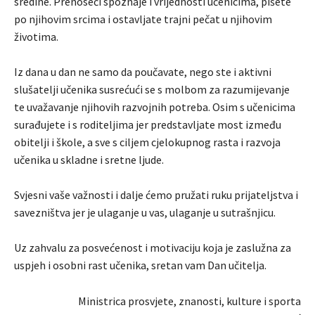
sredine. Prenoseći spoznaje i vrijednosti učenicima, pišete
po njihovim srcima i ostavljate trajni pečat u njihovim
životima.
Iz dana u dan ne samo da poučavate, nego ste i aktivni
slušatelji učenika susrećući se s molbom za razumijevanje
te uvažavanje njihovih razvojnih potreba. Osim s učenicima
surađujete i s roditeljima jer predstavljate most između
obitelji i škole, a sve s ciljem cjelokupnog rasta i razvoja
učenika u skladne i sretne ljude.
Svjesni vaše važnosti i dalje ćemo pružati ruku prijateljstva i
savezništva jer je ulaganje u vas, ulaganje u sutrašnjicu.
Uz zahvalu za posvećenost i motivaciju koja je zaslužna za
uspjeh i osobni rast učenika, sretan vam Dan učitelja.
Ministrica prosvjete, znanosti, kulture i sporta