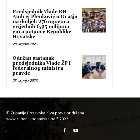
Predsjednik Vlade RH
Andrej Plenković u Orašju
na dodjeli 276 ugovora
vrijednih 6,95 milijuna
eura potpore Republike
Hrvatske
28. srpnja 2026.
Održan sastanak
predsjednika Vlade ŽP i
federalnog ministra
pravde
23. srpnja 2026.
© Županija Posavska. Sva prava pridržana.
www.zupanijaposavska.ba ® 2022