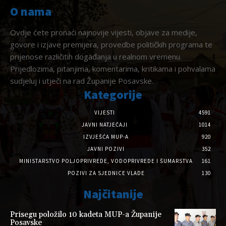
O nama
Ovdje ćete pronaći najnovije vijesti, objave za medije,
govore i izjave premijera, provedbe političkih programa te
prijenose različitih događanja u realnom vremenu.
Prijedlozima, pitanjima, komentarima, kritikama i pohvalama
sudjeluj i utječi na rad Županije Posavske.
Kategorije
VIJESTI
4591
JAVNI NATJEČAJI
1014
IZVJEŠĆA MUP-A
920
JAVNI POZIVI
352
MINISTARSTVO POLJOPRIVREDE, VODOPRIVREDE I ŠUMARSTVA
161
POZIVI ZA SJEDNICE VLADE
130
Najčitanije
Prisegu položilo 10 kadeta MUP-a Županije
Posavske