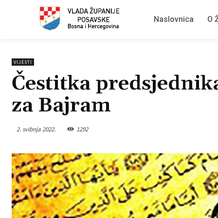
Naslovnica
O Ž
VIJESTI
Čestitka predsjednik
za Bajram
2. svibnja 2022.
1292