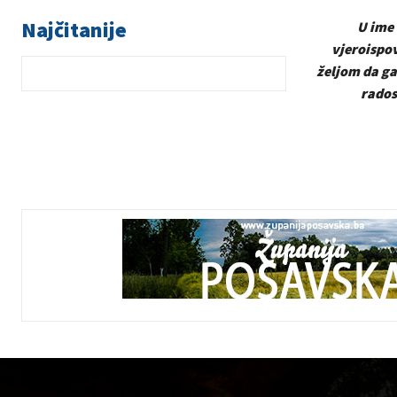
Najčitanije
U ime 
vjeroispov
željom da ga
rados