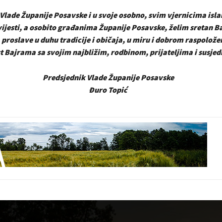
Vlade Županije Posavske i u svoje osobno, svim vjernicima isl
ijesti, a osobito građanima Županije Posavske, želim sretan B
 proslave u duhu tradicije i običaja, u miru i dobrom raspoložen
t Bajrama sa svojim najbližim, rodbinom, prijateljima i susje
Predsjednik Vlade Županije Posavske
Đuro Topić