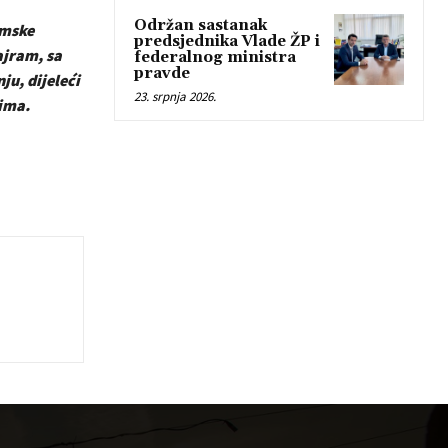
Održan sastanak
amske
predsjednika Vlade ŽP i
ajram, sa
federalnog ministra
pravde
ju, dijeleći
23. srpnja 2026.
dima.