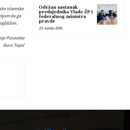
Održan sastanak
ske islamske
predsjednika Vlade ŽP i
eljom da ga
federalnog ministra
pravde
najbližim.
23. srpnja 2026.
ije Posavske
Đuro Topić