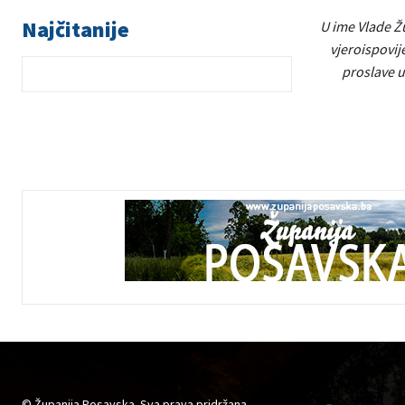
Najčitanije
U ime Vlade Ž
vjeroispovij
proslave u 
© Županija Posavska. Sva prava pridržana.