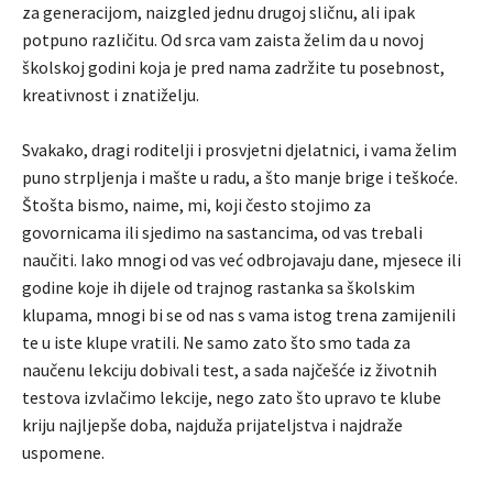
za generacijom, naizgled jednu drugoj sličnu, ali ipak
potpuno različitu. Od srca vam zaista želim da u novoj
školskoj godini koja je pred nama zadržite tu posebnost,
kreativnost i znatiželju.
Svakako, dragi roditelji i prosvjetni djelatnici, i vama želim
puno strpljenja i mašte u radu, a što manje brige i teškoće.
Štošta bismo, naime, mi, koji često stojimo za
govornicama ili sjedimo na sastancima, od vas trebali
naučiti. Iako mnogi od vas već odbrojavaju dane, mjesece ili
godine koje ih dijele od trajnog rastanka sa školskim
klupama, mnogi bi se od nas s vama istog trena zamijenili
te u iste klupe vratili. Ne samo zato što smo tada za
naučenu lekciju dobivali test, a sada najčešće iz životnih
testova izvlačimo lekcije, nego zato što upravo te klube
kriju najljepše doba, najduža prijateljstva i najdraže
uspomene.