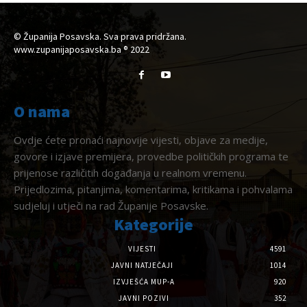
© Županija Posavska. Sva prava pridržana.
www.zupanijaposavska.ba ® 2022
O nama
Ovdje ćete pronaći najnovije vijesti, objave za medije,
govore i izjave premijera, provedbe političkih programa te
prijenose različitih događanja u realnom vremenu.
Prijedlozima, pitanjima, komentarima, kritikama i pohvalama
sudjeluj i utječi na rad Županije Posavske.
Kategorije
VIJESTI
4591
JAVNI NATJEČAJI
1014
IZVJEŠĆA MUP-A
920
JAVNI POZIVI
352