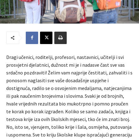
Dragi učenici, roditelji, profesori, nastavnici, učitelji i svi
prosvjetni djelatnici, dužnost mi je i nadasve čast sve vas
srdačno pozdraviti! Želim vam najprije čestitati, zahvaliti i s
ponosom naglasiti sve vaše dosadašnje uspjehe i
dostignuća, radilo se o osvojenim medaljama, natjecanjima
ili pak naučenim brojevima i slovima. Svaki je od brojnih,
hvale vrijednih rezultata bio mukotrpno i pomno proučen
te korak po korak izgrađen. Koliko se samo zadaća, knjiga i
testova krije iza ovih školskih mjeseci, tko će im znati broj.
No, isto se, vjerujem, toliko krije i šala, osmijeha, putovanja
i uspomena. Sve to kriju školske klupe ispraćajući generaciju