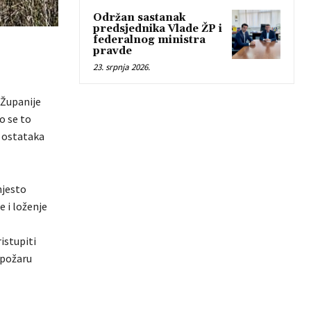
Održan sastanak
predsjednika Vlade ŽP i
federalnog ministra
pravde
23. srpnja 2026.
 Županije
o se to
h ostataka
mjesto
e i loženje
istupiti
 požaru