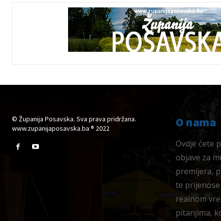
© Županija Posavska. Sva prava pridržana.
O nama
www.zupanijaposavska.ba ® 2022
Ovdje ćete pr
objave za me
premijera, 
te prijenose
realnom vre
pitanjima, k