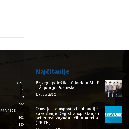
Najčitanije
Prisegu položilo 10 kadeta MUP-
4591
a Županije Posavske
1014
9. rujna 2016.
919
352
Obavijest o uspostavi aplikacije
PRIVREDE I
za vođenje Registra ispuštanja i
161
prijenosa zagađujućih materija
(PRTR)
130