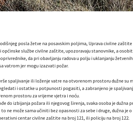
godišnjeg posla žetve na posavskim poljima, Uprava civilne zaštite
 općinske službe civilne zaštite, upozoravaju stanovnike, a osobit
oprivrednike, da pri obavljanju radova u polju i uklanjanju žetveni
sa vatrom jer mogu izazvati požar.
vrše spaljivanje ili loženje vatre na otvorenom prostoru dužne su 
egledati i ostatke u potpunosti pogasiti, a zabranjeno je spaljivanj
renom prostoru za vrijeme vjetra i noću.
ođe do izbijanja požara ili njegovog širenja, svaka osoba je dužna pr
 to ne može sama učiniti bez opasnosti za sebe i druge, dužna je o
erativni centar civilne zaštite na broj 121, ili policiju na broj 122.