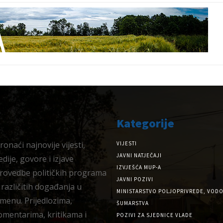
Kategorije
onaći najnovije vijesti,
VIJESTI
JAVNI NATJEČAJI
dije, govore i izjave
IZVJEŠĆA MUP-A
provedbe političkih programa
JAVNI POZIVI
 različitih događanja u
MINISTARSTVO POLJOPRIVREDE, VODO
menu. Prijedlozima,
ŠUMARSTVA
omentarima, kritikama i
POZIVI ZA SJEDNICE VLADE