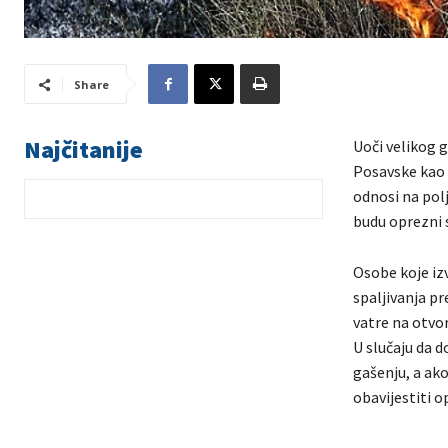
Share
Najčitanije
Uoči velikog 
Posavske kao i
odnosi na polj
budu oprezni 
Osobe koje iz
spaljivanja pr
vatre na otvo
U slučaju da d
gašenju, a ako
obavijestiti op