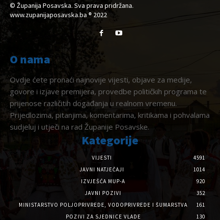
© Županija Posavska. Sva prava pridržana.
www.zupanijaposavska.ba ® 2022
O nama
Ovdje ćete pronaći najnovije vijesti, objave za medije,
govore i izjave premijera, provedbe političkih programa te
prijenose različitih događanja u realnom vremenu.
Prijedlozima, pitanjima, komentarima, kritikama i pohvalama
sudjeluj i utječi na rad Županije Posavske.
Kategorije
VIJESTI
4591
JAVNI NATJEČAJI
1014
IZVJEŠĆA MUP-A
920
JAVNI POZIVI
352
MINISTARSTVO POLJOPRIVREDE, VODOPRIVREDE I ŠUMARSTVA
161
POZIVI ZA SJEDNICE VLADE
130