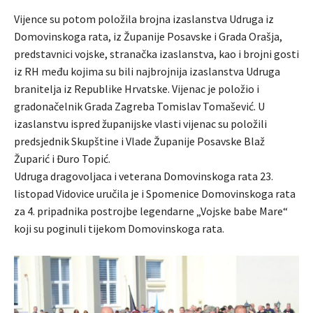
Vijence su potom položila brojna izaslanstva Udruga iz
Domovinskoga rata, iz Županije Posavske i Grada Orašja,
predstavnici vojske, stranačka izaslanstva, kao i brojni gosti
iz RH među kojima su bili najbrojnija izaslanstva Udruga
branitelja iz Republike Hrvatske. Vijenac je položio i
gradonačelnik Grada Zagreba Tomislav Tomašević. U
izaslanstvu ispred županijske vlasti vijenac su položili
predsjednik Skupštine i Vlade Županije Posavske Blaž
Župarić i Đuro Topić.
Udruga dragovoljaca i veterana Domovinskoga rata 23.
listopad Vidovice uručila je i Spomenice Domovinskoga rata
za 4. pripadnika postrojbe legendarne „Vojske babe Mare“
koji su poginuli tijekom Domovinskoga rata.