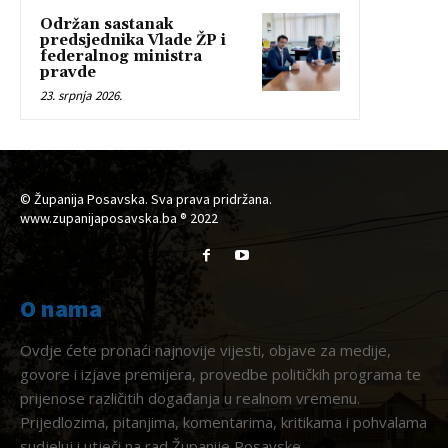
Održan sastanak
predsjednika Vlade ŽP i
federalnog ministra
pravde
23. srpnja 2026.
© Županija Posavska. Sva prava pridržana.
www.zupanijaposavska.ba ® 2022
O nama
Ovdje ćete pronaći najnovije vijesti, objave za medije,
govore i izjave premijera, provedbe političkih programa te
prijenose različitih događanja u realnom vremenu.
Prijedlozima, pitanjima, komentarima, kritikama i pohvalama
sudjeluj i utječi na rad Županije Posavske.