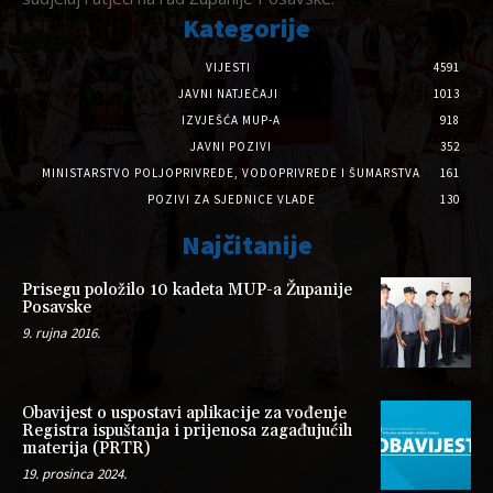
Kategorije
VIJESTI
4591
JAVNI NATJEČAJI
1013
IZVJEŠĆA MUP-A
918
JAVNI POZIVI
352
MINISTARSTVO POLJOPRIVREDE, VODOPRIVREDE I ŠUMARSTVA
161
POZIVI ZA SJEDNICE VLADE
130
Najčitanije
Prisegu položilo 10 kadeta MUP-a Županije
Posavske
9. rujna 2016.
Obavijest o uspostavi aplikacije za vođenje
Registra ispuštanja i prijenosa zagađujućih
materija (PRTR)
19. prosinca 2024.