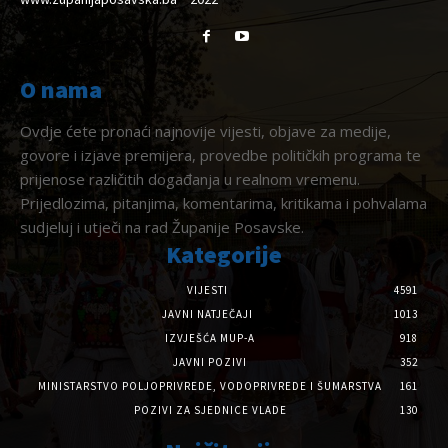
O nama
Ovdje ćete pronaći najnovije vijesti, objave za medije,
govore i izjave premijera, provedbe političkih programa te
prijenose različitih događanja u realnom vremenu.
Prijedlozima, pitanjima, komentarima, kritikama i pohvalama
sudjeluj i utječi na rad Županije Posavske.
Kategorije
VIJESTI
4591
JAVNI NATJEČAJI
1013
IZVJEŠĆA MUP-A
918
JAVNI POZIVI
352
MINISTARSTVO POLJOPRIVREDE, VODOPRIVREDE I ŠUMARSTVA
161
POZIVI ZA SJEDNICE VLADE
130