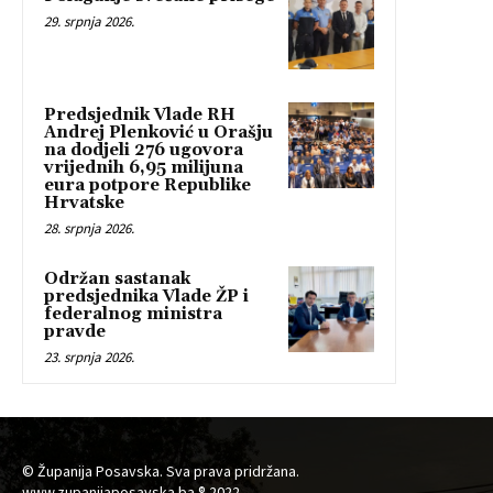
29. srpnja 2026.
Predsjednik Vlade RH
Andrej Plenković u Orašju
na dodjeli 276 ugovora
vrijednih 6,95 milijuna
eura potpore Republike
Hrvatske
28. srpnja 2026.
Održan sastanak
predsjednika Vlade ŽP i
federalnog ministra
pravde
23. srpnja 2026.
© Županija Posavska. Sva prava pridržana.
www.zupanijaposavska.ba ® 2022