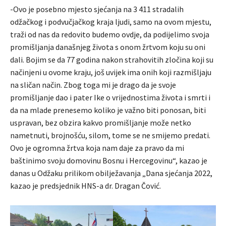
-Ovo je posebno mjesto sjećanja na 3 411 stradalih
odžačkog i podvučjačkog kraja ljudi, samo na ovom mjestu,
traži od nas da redovito budemo ovdje, da podijelimo svoja
promišljanja današnjeg života s onom žrtvom koju su oni
dali. Bojim se da 77 godina nakon strahovitih zločina koji su
načinjeni u ovome kraju, još uvijek ima onih koji razmišljaju
na sličan način. Zbog toga mi je drago da je svoje
promišljanje dao i pater Ike o vrijednostima života i smrti i
da na mlade prenesemo koliko je važno biti ponosan, biti
uspravan, bez obzira kakvo promišljanje može netko
nametnuti, brojnošću, silom, tome se ne smijemo predati.
Ovo je ogromna žrtva koja nam daje za pravo da mi
baštinimo svoju domovinu Bosnu i Hercegovinu“, kazao je
danas u Odžaku prilikom obilježavanja „Dana sjećanja 2022,
kazao je predsjednik HNS-a dr. Dragan Čović.