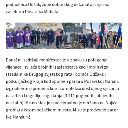
podružnica Odžak, župe doborskog dekanata i mjesna
zajednica Posavska Mahala.
Današnji sadržaji manifestacije u znaku su polaganja
vijenaca i svijeća brojnih izaslanstava kao i molitvi za
stradalnike Drugog svjetskog rata i poraća Odžaka i
podvučjačkog kraja kod Spomen parka u Posavskoj Mahali,
izgrađenom spomeničkom kompleksu dostojnog sjećanja
na veliku tragediju toga kraja (3.411 poginulih, ubijenih i
nestalih). Misno slavlje tradicionalno je održano na Nujića
groblju u istom odžačkom mjestu. Misu je predvodio pater
Ike Mandurić.