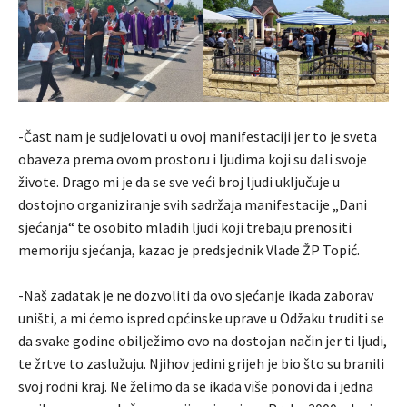
-Čast nam je sudjelovati u ovoj manifestaciji jer to je sveta
obaveza prema ovom prostoru i ljudima koji su dali svoje
živote. Drago mi je da se sve veći broj ljudi uključuje u
dostojno organiziranje svih sadržaja manifestacije „Dani
sjećanja“ te osobito mladih ljudi koji trebaju prenositi
memoriju sjećanja, kazao je predsjednik Vlade ŽP Topić.
-Naš zadatak je ne dozvoliti da ovo sjećanje ikada zaborav
uništi, a mi ćemo ispred općinske uprave u Odžaku truditi se
da svake godine obilježimo ovo na dostojan način jer ti ljudi,
te žrtve to zaslužuju. Njihov jedini grijeh je bio što su branili
svoj rodni kraj. Ne želimo da se ikada više ponovi da i jedna