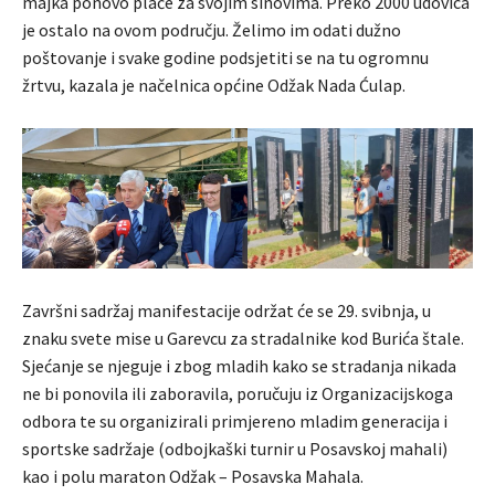
majka ponovo plače za svojim sinovima. Preko 2000 udovica
je ostalo na ovom području. Želimo im odati dužno
poštovanje i svake godine podsjetiti se na tu ogromnu
žrtvu, kazala je načelnica općine Odžak Nada Ćulap.
Završni sadržaj manifestacije održat će se 29. svibnja, u
znaku svete mise u Garevcu za stradalnike kod Burića štale.
Sjećanje se njeguje i zbog mladih kako se stradanja nikada
ne bi ponovila ili zaboravila, poručuju iz Organizacijskoga
odbora te su organizirali primjereno mladim generacija i
sportske sadržaje (odbojkaški turnir u Posavskoj mahali)
kao i polu maraton Odžak – Posavska Mahala.