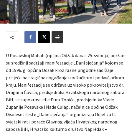
U Posavskoj Mahali (općina Odžak danas 25. svibnja) održani
su središnji sadržaji manifestacije „Dani sjećanja“ kojom se
od 1996. g. općina Odžak kroz razne prigodne sadržaje
prisjeća na tragična događanja u odžačkom i podvučjačkom
kraju. Manifestacija se održava uz visoko pokroviteljstvo dr.
Dragana Čovića, predsjednika Hrvatskoga narodnog sabora
BiH, te supokrovitelje Đuru Topića, predsjednika Vlade
Županije Posavske i Nade Ćulap, načelnice općine Odžak.
Dvadeset šeste „Dane sjećanja“ organiziraju Odjel za II.
svjetski rat i poraće Glavnog vijeća Hrvatskog narodnog
sabora BiH, Hrvatsko kulturno društvo Napredak –