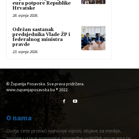
eura potpore Republike
Hrvatske
28. srpnja 2026.
Održan sastanak
predsjednika Vlade ŽP i
federalnog ministra
pravde
23. srpnja 2026.
© Županija Posavska. Sva prava pridržana.
www.zupanijaposavska.ba ® 2022
O nama
Ovdje ćete pronaći najnovije vijesti, objave za medije,
govore i izjave premijera, provedbe političkih programa te