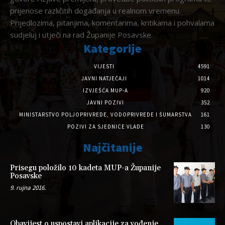
prijenose različitih događanja u realnom vremenu.
Prijedlozima, pitanjima, komentarima, kritikama i pohvalama
sudjeluj i utječi na rad Županije Posavske.
Kategorije
VIJESTI
4591
JAVNI NATJEČAJI
1014
IZVJEŠĆA MUP-A
920
JAVNI POZIVI
352
MINISTARSTVO POLJOPRIVREDE, VODOPRIVREDE I ŠUMARSTVA
161
POZIVI ZA SJEDNICE VLADE
130
Najčitanije
Prisegu položilo 10 kadeta MUP-a Županije
Posavske
9. rujna 2016.
Obavijest o uspostavi aplikacije za vođenje