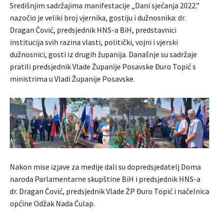
Središnjim sadržajima manifestacije „Dani sjećanja 2022.”
nazočio je veliki broj vjernika, gostiju i dužnosnika: dr.
Dragan Čović, predsjednik HNS-a BiH, predstavnici
institucija svih razina vlasti, politički, vojni i vjerski
dužnosnici, gosti iz drugih županija. Današnje su sadržaje
pratili predsjednik Vlade Županije Posavske Đuro Topić s
ministrima u Vladi Županije Posavske.
Nakon mise izjave za medije dali su dopredsjedatelj Doma
naroda Parlamentarne skupštine BiH i predsjednik HNS-a
dr. Dragan Čović, predsjednik Vlade ŽP Đuro Topić i načelnica
općine Odžak Nada Ćulap.