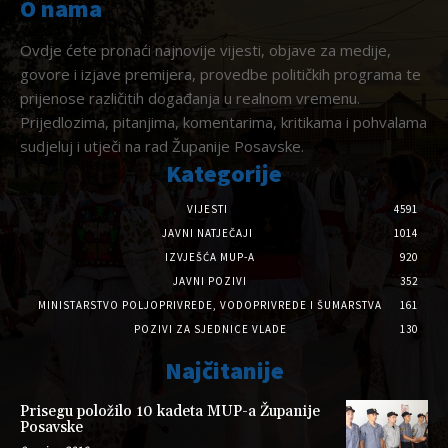
O nama
Ovdje ćete pronaći najnovije vijesti, objave za medije,
govore i izjave premijera, provedbe političkih programa te
prijenose različitih događanja u realnom vremenu.
Prijedlozima, pitanjima, komentarima, kritikama i pohvalama
sudjeluj i utječi na rad Županije Posavske.
Kategorije
VIJESTI
4591
JAVNI NATJEČAJI
1014
IZVJEŠĆA MUP-A
920
JAVNI POZIVI
352
MINISTARSTVO POLJOPRIVREDE, VODOPRIVREDE I ŠUMARSTVA
161
POZIVI ZA SJEDNICE VLADE
130
Najčitanije
Prisegu položilo 10 kadeta MUP-a Županije
Posavske