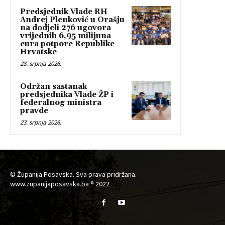
Predsjednik Vlade RH
Andrej Plenković u Orašju
na dodjeli 276 ugovora
vrijednih 6,95 milijuna
eura potpore Republike
Hrvatske
28. srpnja 2026.
Održan sastanak
predsjednika Vlade ŽP i
federalnog ministra
pravde
23. srpnja 2026.
© Županija Posavska. Sva prava pridržana.
www.zupanijaposavska.ba ® 2022