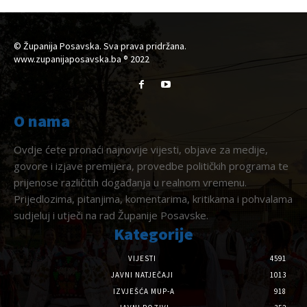
© Županija Posavska. Sva prava pridržana.
www.zupanijaposavska.ba ® 2022
O nama
Ovdje ćete pronaći najnovije vijesti, objave za medije,
govore i izjave premijera, provedbe političkih programa te
prijenose različitih događanja u realnom vremenu.
Prijedlozima, pitanjima, komentarima, kritikama i pohvalama
sudjeluj i utječi na rad Županije Posavske.
Kategorije
VIJESTI
4591
JAVNI NATJEČAJI
1013
IZVJEŠĆA MUP-A
918