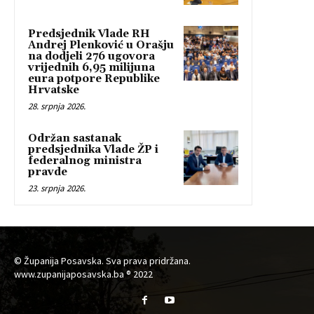
Predsjednik Vlade RH
Andrej Plenković u Orašju
na dodjeli 276 ugovora
vrijednih 6,95 milijuna
eura potpore Republike
Hrvatske
28. srpnja 2026.
Održan sastanak
predsjednika Vlade ŽP i
federalnog ministra
pravde
23. srpnja 2026.
© Županija Posavska. Sva prava pridržana.
www.zupanijaposavska.ba ® 2022