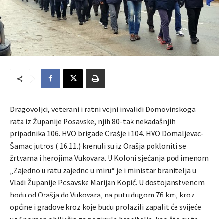
Dragovoljci, veterani i ratni vojni invalidi Domovinskoga
rata iz Županije Posavske, njih 80-tak nekadašnjih
pripadnika 106. HVO brigade Orašje i 104. HVO Domaljevac-
Šamac jutros ( 16.11.) krenuli su iz Orašja pokloniti se
žrtvama i herojima Vukovara. U Koloni sjećanja pod imenom
„Zajedno u ratu zajedno u miru“ je i ministar branitelja u
Vladi Županije Posavske Marijan Kopić. U dostojanstvenom
hodu od Orašja do Vukovara, na putu dugom 76 km, kroz
općine i gradove kroz koje budu prolazili zapalit će svijeće
uz Spomen obilježja za poginule branitelje, kao što su to