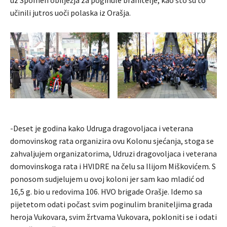
učinili jutros uoči polaska iz Orašja.
-Deset je godina kako Udruga dragovoljaca i veterana
domovinskog rata organizira ovu Kolonu sjećanja, stoga se
zahvaljujem organizatorima, Udruzi dragovoljaca i veterana
domovinskoga rata i HVIDRE na čelu sa Ilijom Miškovićem. S
ponosom sudjelujem u ovoj koloni jer sam kao mladić od
16,5 g. bio u redovima 106. HVO brigade Orašje. Idemo sa
pijetetom odati počast svim poginulim braniteljima grada
heroja Vukovara, svim žrtvama Vukovara, pokloniti se i odati