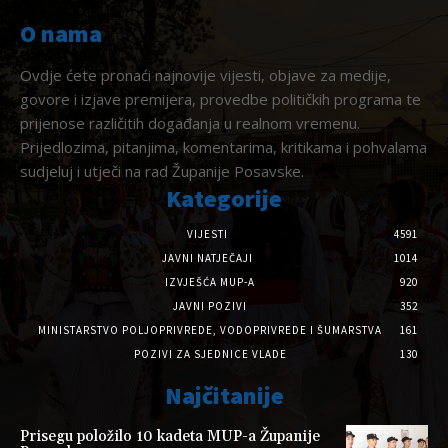
O nama
Ovdje ćete pronaći najnovije vijesti, objave za medije,
govore i izjave premijera, provedbe političkih programa te
prijenose različitih događanja u realnom vremenu.
Prijedlozima, pitanjima, komentarima, kritikama i pohvalama
sudjeluj i utječi na rad Županije Posavske.
Kategorije
VIJESTI
4591
JAVNI NATJEČAJI
1014
IZVJEŠĆA MUP-A
920
JAVNI POZIVI
352
MINISTARSTVO POLJOPRIVREDE, VODOPRIVREDE I ŠUMARSTVA
161
POZIVI ZA SJEDNICE VLADE
130
Najčitanije
Prisegu položilo 10 kadeta MUP-a Županije