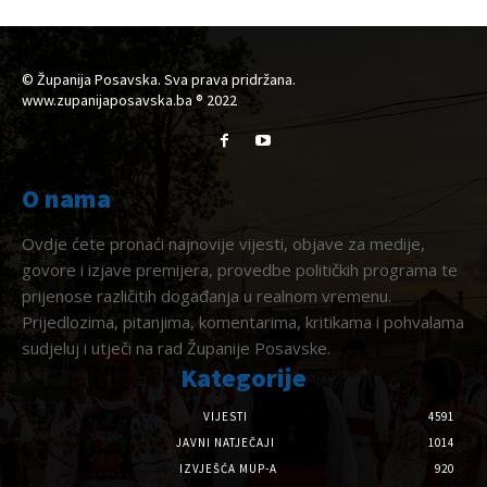
© Županija Posavska. Sva prava pridržana.
www.zupanijaposavska.ba ® 2022
O nama
Ovdje ćete pronaći najnovije vijesti, objave za medije,
govore i izjave premijera, provedbe političkih programa te
prijenose različitih događanja u realnom vremenu.
Prijedlozima, pitanjima, komentarima, kritikama i pohvalama
sudjeluj i utječi na rad Županije Posavske.
Kategorije
VIJESTI
4591
JAVNI NATJEČAJI
1014
IZVJEŠĆA MUP-A
920