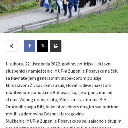
U subotu, 22. listopada 2022. godine, policijski i državni
službenici i namještenici MUP-a Županije Posavske na čelu
sa Ravnateljem generalnim inspektorom policije
Miroslavom Živkovićem su sudjelovali u devetnaestom
molitvenom pohodu na Bobovac, koji je organiziran od
strane Vojnog ordinarijata, Ministarstva obrane BiH i
Oružanih snaga BiH, kako bi zajedno s drugim sudionicima
molili za domovinu Bosnu i Hercegovinu.
Službenici MUP-a Županije Posavske su se, zajedno s drugim
sudionicima pohoda, okupili kod rijeke Bukovice podno