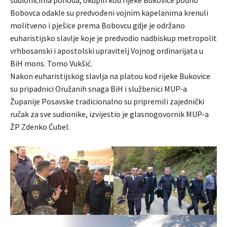
Bobovca odakle su predvođeni vojnim kapelanima krenuli
molitveno i pješice prema Bobovcu gdje je održano
euharistijsko slavlje koje je predvodio nadbiskup metropolit
vrhbosanski i apostolski upravitelj Vojnog ordinarijata u
BiH mons. Tomo Vukšić.
Nakon euharistijskog slavlja na platou kod rijeke Bukovice
su pripadnici Oružanih snaga BiH i službenici MUP-a
Županije Posavske tradicionalno su pripremili zajednički
ručak za sve sudionike, izvijestio je glasnogovornik MUP-a
ŽP Zdenko Ćubel.