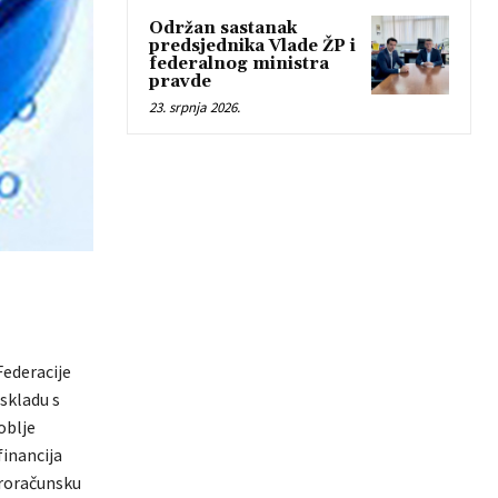
Održan sastanak
predsjednika Vlade ŽP i
federalnog ministra
pravde
23. srpnja 2026.
ederacije
 skladu s
oblje
financija
Proračunsku