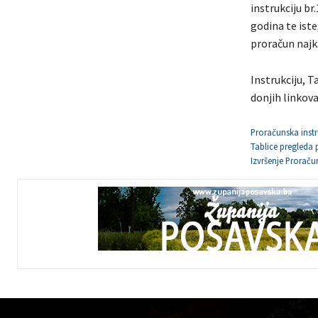
instrukciju br
godina te iste
proračun najka
Instrukciju, T
donjih linkova
Proračunska instr
Tablice pregleda p
Izvršenje Proraču