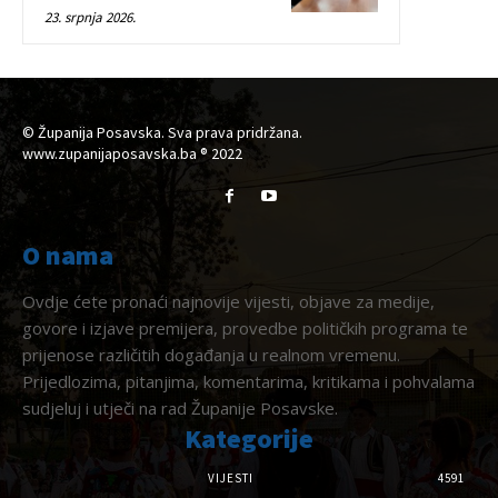
23. srpnja 2026.
© Županija Posavska. Sva prava pridržana.
www.zupanijaposavska.ba ® 2022
O nama
Ovdje ćete pronaći najnovije vijesti, objave za medije,
govore i izjave premijera, provedbe političkih programa te
prijenose različitih događanja u realnom vremenu.
Prijedlozima, pitanjima, komentarima, kritikama i pohvalama
sudjeluj i utječi na rad Županije Posavske.
Kategorije
VIJESTI
4591