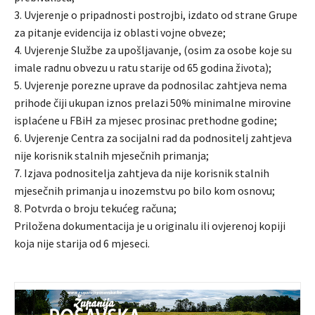
3. Uvjerenje o pripadnosti postrojbi, izdato od strane Grupe
za pitanje evidencija iz oblasti vojne obveze;
4. Uvjerenje Službe za upošljavanje, (osim za osobe koje su
imale radnu obvezu u ratu starije od 65 godina života);
5. Uvjerenje porezne uprave da podnosilac zahtjeva nema
prihode čiji ukupan iznos prelazi 50% minimalne mirovine
isplaćene u FBiH za mjesec prosinac prethodne godine;
6. Uvjerenje Centra za socijalni rad da podnositelj zahtjeva
nije korisnik stalnih mjesečnih primanja;
7. Izjava podnositelja zahtjeva da nije korisnik stalnih
mjesečnih primanja u inozemstvu po bilo kom osnovu;
8. Potvrda o broju tekućeg računa;
Priložena dokumentacija je u originalu ili ovjerenoj kopiji
koja nije starija od 6 mjeseci.