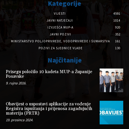
Kategorije
VIJESTI
4591
JAVNI NATJEČAJI
1014
IZVJEŠĆA MUP-A
920
JAVNI POZIVI
352
MINISTARSTVO POLJOPRIVREDE, VODOPRIVREDE I ŠUMARSTVA
161
POZIVI ZA SJEDNICE VLADE
130
Najčitanije
Prisegu položilo 10 kadeta MUP-a Županije
Posavske
9. rujna 2016.
Obavijest o uspostavi aplikacije za vođenje
Registra ispuštanja i prijenosa zagađujućih
materija (PRTR)
19. prosinca 2024.