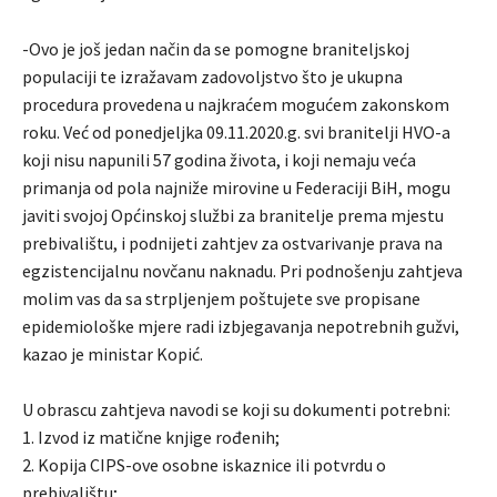
-Ovo je još jedan način da se pomogne braniteljskoj
populaciji te izražavam zadovoljstvo što je ukupna
procedura provedena u najkraćem mogućem zakonskom
roku. Već od ponedjeljka 09.11.2020.g. svi branitelji HVO-a
koji nisu napunili 57 godina života, i koji nemaju veća
primanja od pola najniže mirovine u Federaciji BiH, mogu
javiti svojoj Općinskoj službi za branitelje prema mjestu
prebivalištu, i podnijeti zahtjev za ostvarivanje prava na
egzistencijalnu novčanu naknadu. Pri podnošenju zahtjeva
molim vas da sa strpljenjem poštujete sve propisane
epidemiološke mjere radi izbjegavanja nepotrebnih gužvi,
kazao je ministar Kopić.
U obrascu zahtjeva navodi se koji su dokumenti potrebni:
1. Izvod iz matične knjige rođenih;
2. Kopija CIPS-ove osobne iskaznice ili potvrdu o
prebivalištu;