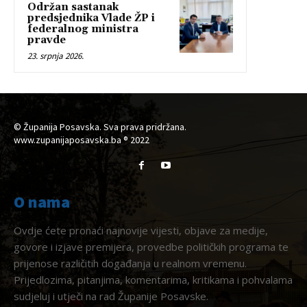
Održan sastanak
predsjednika Vlade ŽP i
federalnog ministra
pravde
23. srpnja 2026.
© Županija Posavska. Sva prava pridržana.
www.zupanijaposavska.ba ® 2022
O nama
Ovdje ćete pronaći najnovije vijesti, objave za medije,
govore i izjave premijera, provedbe političkih programa te
prijenose različitih događanja u realnom vremenu.
Prijedlozima, pitanjima, komentarima, kritikama i pohvalama
sudjeluj i utječi na rad Županije Posavske.