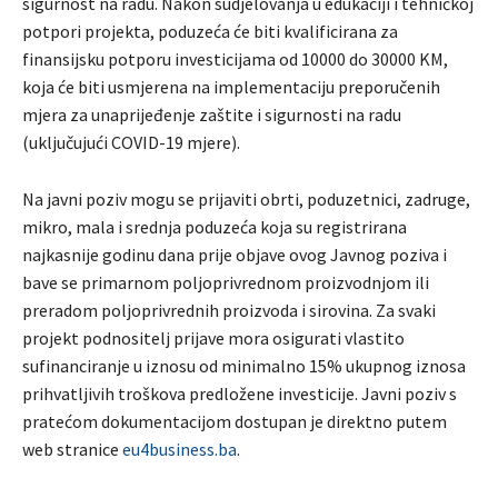
sigurnost na radu. Nakon sudjelovanja u edukaciji i tehničkoj
potpori projekta, poduzeća će biti kvalificirana za
finansijsku potporu investicijama od 10000 do 30000 KM,
koja će biti usmjerena na implementaciju preporučenih
mjera za unaprijeđenje zaštite i sigurnosti na radu
(uključujući COVID-19 mjere).
Na javni poziv mogu se prijaviti obrti, poduzetnici, zadruge,
mikro, mala i srednja poduzeća koja su registrirana
najkasnije godinu dana prije objave ovog Javnog poziva i
bave se primarnom poljoprivrednom proizvodnjom ili
preradom poljoprivrednih proizvoda i sirovina. Za svaki
projekt podnositelj prijave mora osigurati vlastito
sufinanciranje u iznosu od minimalno 15% ukupnog iznosa
prihvatljivih troškova predložene investicije. Javni poziv s
pratećom dokumentacijom dostupan je direktno putem
web stranice
eu4business.ba
.