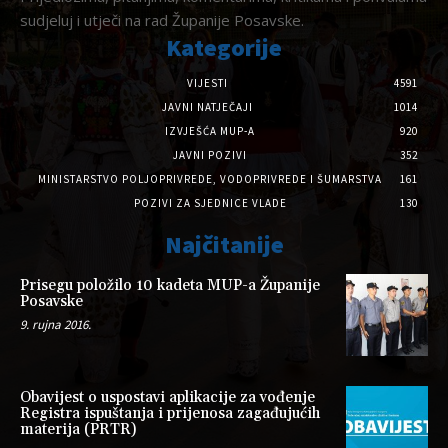
sudjeluj i utječi na rad Županije Posavske.
Kategorije
VIJESTI
4591
JAVNI NATJEČAJI
1014
IZVJEŠĆA MUP-A
920
JAVNI POZIVI
352
MINISTARSTVO POLJOPRIVREDE, VODOPRIVREDE I ŠUMARSTVA
161
POZIVI ZA SJEDNICE VLADE
130
Najčitanije
Prisegu položilo 10 kadeta MUP-a Županije
Posavske
9. rujna 2016.
Obavijest o uspostavi aplikacije za vođenje
Registra ispuštanja i prijenosa zagađujućih
materija (PRTR)