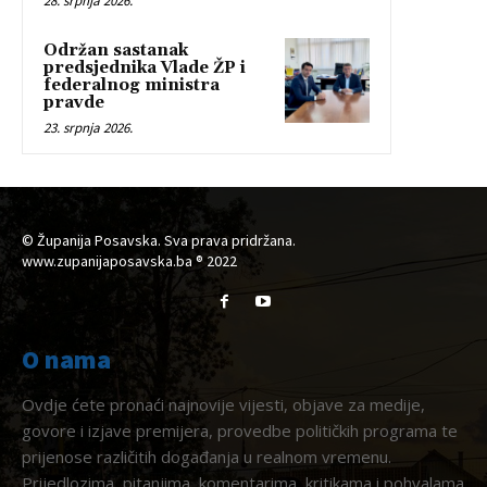
28. srpnja 2026.
Održan sastanak
predsjednika Vlade ŽP i
federalnog ministra
pravde
23. srpnja 2026.
© Županija Posavska. Sva prava pridržana.
www.zupanijaposavska.ba ® 2022
O nama
Ovdje ćete pronaći najnovije vijesti, objave za medije,
govore i izjave premijera, provedbe političkih programa te
prijenose različitih događanja u realnom vremenu.
Prijedlozima, pitanjima, komentarima, kritikama i pohvalama