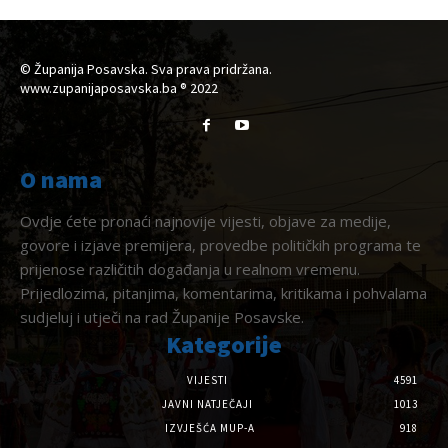
© Županija Posavska. Sva prava pridržana.
www.zupanijaposavska.ba ® 2022
O nama
Ovdje ćete pronaći najnovije vijesti, objave za medije,
govore i izjave premijera, provedbe političkih programa te
prijenose različitih događanja u realnom vremenu.
Prijedlozima, pitanjima, komentarima, kritikama i pohvalama
sudjeluj i utječi na rad Županije Posavske.
Kategorije
VIJESTI
4591
JAVNI NATJEČAJI
1013
IZVJEŠĆA MUP-A
918