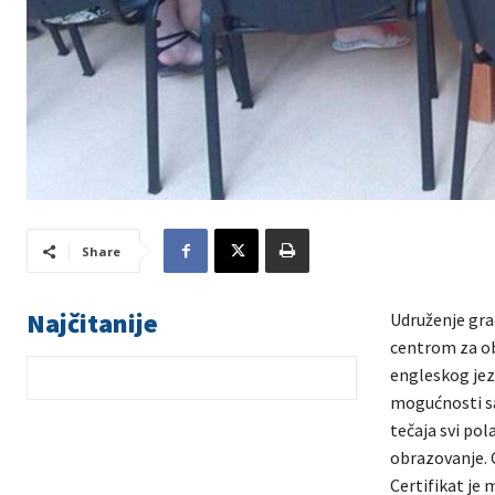
Share
Najčitanije
Udruženje građ
centrom za ob
engleskog jezi
mogućnosti sa
tečaja svi po
obrazovanje. C
Certifikat je 