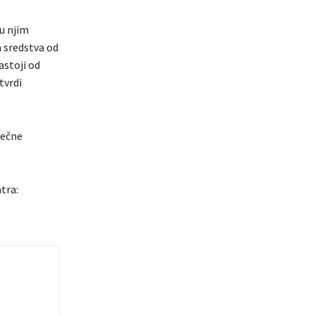
u njim
a sredstva od
astoji od
tvrdi
sečne
tra: