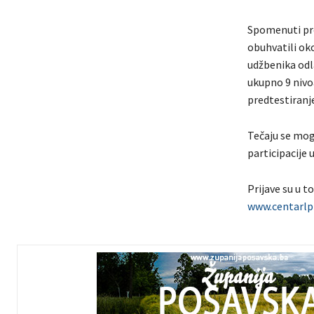
Spomenuti pro
obuhvatili oko
udžbenika odla
ukupno 9 nivo
predtestiranj
Tečaju se mogu
participacije 
Prijave su u t
www.centarlp