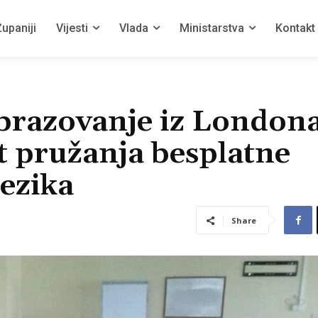
upaniji
Vijesti
Vlada
Ministarstva
Kontakt
obrazovanje iz London
t pružanja besplatne
jezika
Share