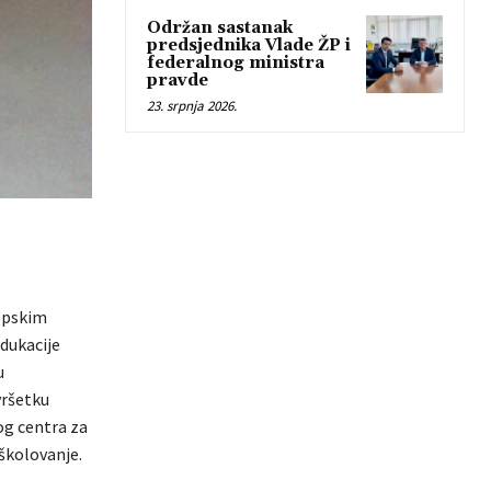
Održan sastanak
predsjednika Vlade ŽP i
federalnog ministra
pravde
23. srpnja 2026.
ropskim
dukacije
u
vršetku
og centra za
 školovanje.