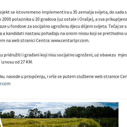
jekt se istovremeno implementira u 35 zemalja svijeta, do sada s
 2000 polaznika u 20 gradova (uz ostale i Orašje), a sva prikupljen
ze u fondove za socijalno ugroženu djecu diljem svijeta. Tečaj se s
a a kandidati nastavu pohađaju na onom nivou koji se prethodno u
em na web stranici Centra: www.centarlpr.com.
 pridružiti i građani koji nisu socijalno ugroženi, uz obavezu mje
u iznosu od 27 KM.
oku. navode u priopćenju, i vrše se putem službene web stranice Cen
r.com