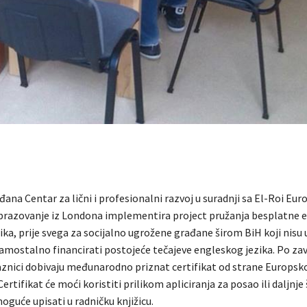
ana Centar za lični i profesionalni razvoj u suradnji sa El-Roi Eu
razovanje iz Londona implementira project pružanja besplatne e
ka, prije svega za socijalno ugrožene građane širom BiH koji nisu 
mostalno financirati postojeće tečajeve engleskog jezika. Po za
laznici dobivaju međunarodno priznat certifikat od strane Europsk
ertifikat će moći koristiti prilikom apliciranja za posao ili daljnje
moguće upisati u radničku knjižicu.