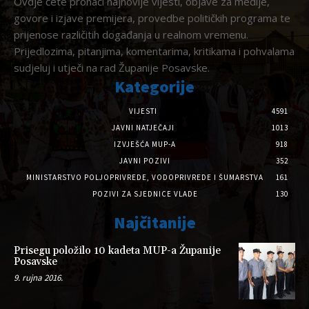
Ovdje ćete pronaći najnovije vijesti, objave za medije,
govore i izjave premijera, provedbe političkih programa te
prijenose različitih događanja u realnom vremenu.
Prijedlozima, pitanjima, komentarima, kritikama i pohvalama
sudjeluj i utječi na rad Županije Posavske.
Kategorije
VIJESTI
4591
JAVNI NATJEČAJI
1013
IZVJEŠĆA MUP-A
918
JAVNI POZIVI
352
MINISTARSTVO POLJOPRIVREDE, VODOPRIVREDE I ŠUMARSTVA
161
POZIVI ZA SJEDNICE VLADE
130
Najčitanije
Prisegu položilo 10 kadeta MUP-a Županije
Posavske
9. rujna 2016.