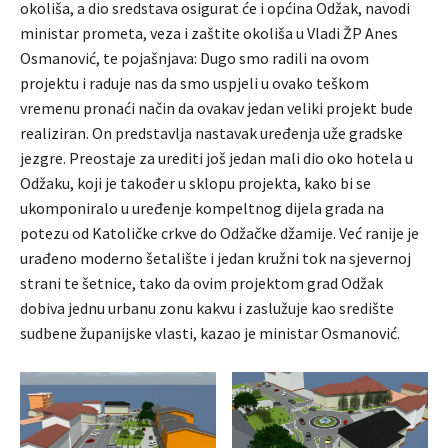
okoliša, a dio sredstava osigurat će i općina Odžak, navodi
ministar prometa, veza i zaštite okoliša u Vladi ŽP Anes
Osmanović, te pojašnjava: Dugo smo radili na ovom
projektu i raduje nas da smo uspjeli u ovako teškom
vremenu pronaći način da ovakav jedan veliki projekt bude
realiziran. On predstavlja nastavak uređenja uže gradske
jezgre. Preostaje za urediti još jedan mali dio oko hotela u
Odžaku, koji je također u sklopu projekta, kako bi se
ukomponiralo u uređenje kompeltnog dijela grada na
potezu od Katoličke crkve do Odžačke džamije. Već ranije je
urađeno moderno šetalište i jedan kružni tok na sjevernoj
strani te šetnice, tako da ovim projektom grad Odžak
dobiva jednu urbanu zonu kakvu i zaslužuje kao središte
sudbene županijske vlasti, kazao je ministar Osmanović.