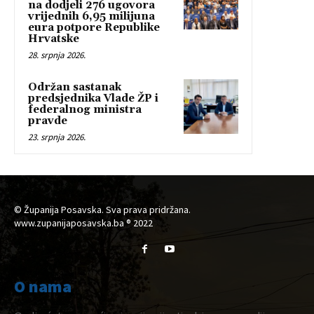
na dodjeli 276 ugovora
vrijednih 6,95 milijuna
eura potpore Republike
Hrvatske
28. srpnja 2026.
Održan sastanak
predsjednika Vlade ŽP i
federalnog ministra
pravde
23. srpnja 2026.
© Županija Posavska. Sva prava pridržana.
www.zupanijaposavska.ba ® 2022
O nama