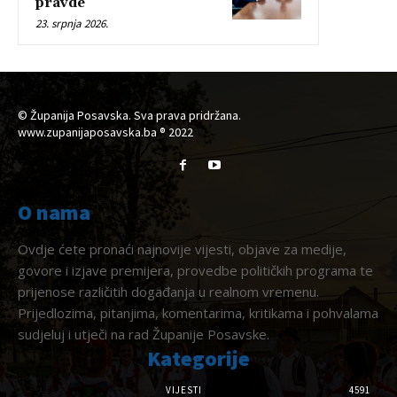
pravde
23. srpnja 2026.
© Županija Posavska. Sva prava pridržana.
www.zupanijaposavska.ba ® 2022
O nama
Ovdje ćete pronaći najnovije vijesti, objave za medije,
govore i izjave premijera, provedbe političkih programa te
prijenose različitih događanja u realnom vremenu.
Prijedlozima, pitanjima, komentarima, kritikama i pohvalama
sudjeluj i utječi na rad Županije Posavske.
Kategorije
VIJESTI
4591