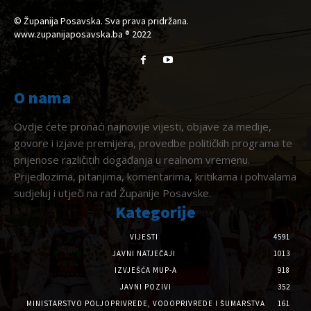
© Županija Posavska. Sva prava pridržana.
www.zupanijaposavska.ba ® 2022
O nama
Ovdje ćete pronaći najnovije vijesti, objave za medije,
govore i izjave premijera, provedbe političkih programa te
prijenose različitih događanja u realnom vremenu.
Prijedlozima, pitanjima, komentarima, kritikama i pohvalama
sudjeluj i utječi na rad Županije Posavske.
Kategorije
VIJESTI
4591
JAVNI NATJEČAJI
1013
IZVJEŠĆA MUP-A
918
JAVNI POZIVI
352
MINISTARSTVO POLJOPRIVREDE, VODOPRIVREDE I ŠUMARSTVA
161