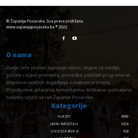
© Županija Posavska. Sva prava pridržana.
www.zupanijaposavska.ba ® 2022
O nama
Ovdje ćete pronaći najnovije vijesti, objave za medije,
govore i izjave premijera, provedbe političkih programa te
prijenose različitih događanja u realnom vremenu.
Prijedlozima, pitanjima, komentarima, kritikama i pohvalama
sudjeluj i utječi na rad Županije Posavske.
Kategorije
VIJESTI
4591
JAVNI NATJEČAJI
1014
IZVJEŠĆA MUP-A
920