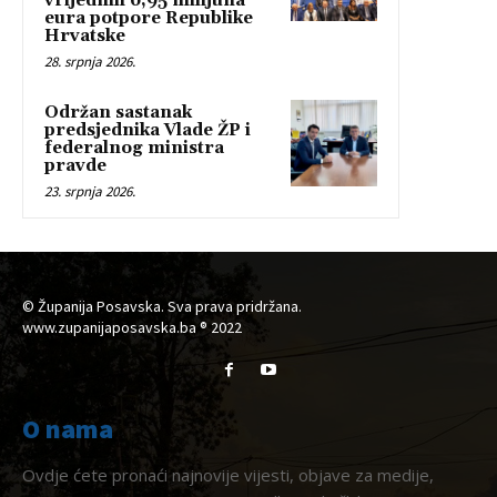
vrijednih 6,95 milijuna
eura potpore Republike
Hrvatske
28. srpnja 2026.
Održan sastanak
predsjednika Vlade ŽP i
federalnog ministra
pravde
23. srpnja 2026.
© Županija Posavska. Sva prava pridržana.
www.zupanijaposavska.ba ® 2022
O nama
Ovdje ćete pronaći najnovije vijesti, objave za medije,