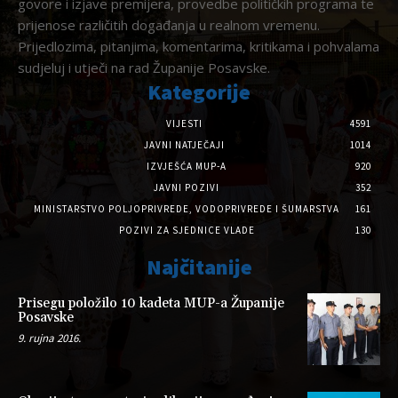
govore i izjave premijera, provedbe političkih programa te
prijenose različitih događanja u realnom vremenu.
Prijedlozima, pitanjima, komentarima, kritikama i pohvalama
sudjeluj i utječi na rad Županije Posavske.
Kategorije
VIJESTI
4591
JAVNI NATJEČAJI
1014
IZVJEŠĆA MUP-A
920
JAVNI POZIVI
352
MINISTARSTVO POLJOPRIVREDE, VODOPRIVREDE I ŠUMARSTVA
161
POZIVI ZA SJEDNICE VLADE
130
Najčitanije
Prisegu položilo 10 kadeta MUP-a Županije
Posavske
9. rujna 2016.