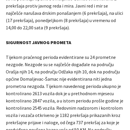
prekršaja protiv javnog reda i mira. Javni red i mir se
najčešće narušava drskim ponašanjem (6 prekršaja), na ulici
(17 prekršaja), ponedjeljkom (8 prekršaja) u vremenu od
14,00 do 22,00 sata (9 prekršaja).
SIGURNOST JAVNOG PROMETA
Tijekom praćenog perioda evidentirane su 24 prometne
nezgode. Nezgode su se najčešće događale na području
Orašja njih 14, na području Odžaka njih 10, dok na području
općine Domaljevac-Šamac nije evidentirana niti jedna
prometna nezgoda. Tijekom navedenog perioda ukupno je
kontrolirano 2613 vozila dok je u prethodnom mjesecu
kontrolirano 2847 vozila, a u istom periodu prošle godine je
kontrolirano 2545 vozila. Redovnim nadzorom i kontrolom
vozila i vozača otkriveno je 1182 prekršaja prikazanih kroz
prekršajne prijave i naloge, od čega 737 prekršaj za koje je
predviđena novčana kazna veća od 50 KM. Na području