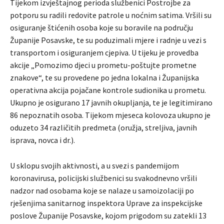
Tijekom izvještajnog perioda službenici Postrojbe za
potporu su radili redovite patrole u noćnim satima. Vršili su
osiguranje štićenih osoba koje su boravile na području
Županije Posavske, te su poduzimali mjere i radnje u vezi s
transportom i osiguranjem cjepiva. U tijeku je provedba
akcije „Pomozimo djeci u prometu-poštujte prometne
znakove“, te su provedene po jedna lokalna i Županijska
operativna akcija pojačane kontrole sudionika u prometu.
Ukupno je osigurano 17 javnih okupljanja, te je legitimirano
86 nepoznatih osoba. Tijekom mjeseca kolovoza ukupno je
oduzeto 34 različitih predmeta (oružja, streljiva, javnih
isprava, novca i dr.).
U sklopu svojih aktivnosti, a u svezi s pandemijom
koronavirusa, policijski službenici su svakodnevno vršili
nadzor nad osobama koje se nalaze u samoizolaciji po
rješenjima sanitarnog inspektora Uprave za inspekcijske
poslove Županije Posavske, kojom prigodom su zatekli 13