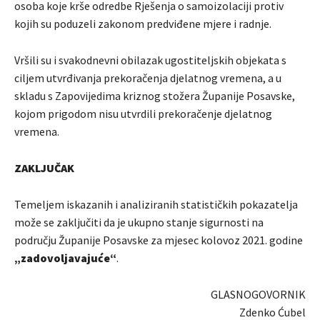
osoba koje krše odredbe Rješenja o samoizolaciji protiv
kojih su poduzeli zakonom predviđene mjere i radnje.
Vršili su i svakodnevni obilazak ugostiteljskih objekata s
ciljem utvrđivanja prekoračenja djelatnog vremena, a u
skladu s Zapovijedima kriznog stožera Županije Posavske,
kojom prigodom nisu utvrdili prekoračenje djelatnog
vremena.
ZAKLJUČAK
Temeljem iskazanih i analiziranih statističkih pokazatelja
može se zaključiti da je ukupno stanje sigurnosti na
području Županije Posavske za mjesec kolovoz 2021. godine
„zadovoljavajuće“
.
GLASNOGOVORNIK
Zdenko Ćubel