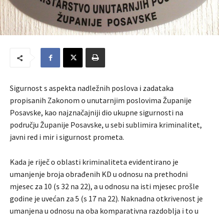
Sigurnost s aspekta nadležnih poslova i zadataka
propisanih Zakonom o unutarnjim poslovima Županije
Posavske, kao najznačajniji dio ukupne sigurnosti na
području Županije Posavske, u sebi sublimira kriminalitet,
javni red i mir i sigurnost prometa.
Kada je riječ o oblasti kriminaliteta evidentirano je
umanjenje broja obrađenih KD u odnosu na prethodni
mjesec za 10 (s 32 na 22), a u odnosu na isti mjesec prošle
godine je uvećan za 5 (s 17 na 22). Naknadna otkrivenost je
umanjena u odnosu na oba komparativna razdoblja i to u