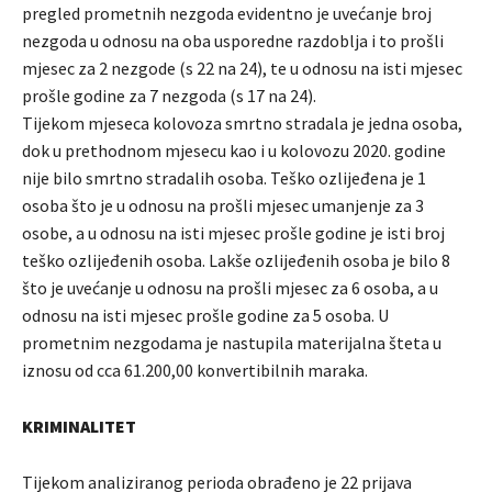
pregled prometnih nezgoda evidentno je uvećanje broj
nezgoda u odnosu na oba usporedne razdoblja i to prošli
mjesec za 2 nezgode (s 22 na 24), te u odnosu na isti mjesec
prošle godine za 7 nezgoda (s 17 na 24).
Tijekom mjeseca kolovoza smrtno stradala je jedna osoba,
dok u prethodnom mjesecu kao i u kolovozu 2020. godine
nije bilo smrtno stradalih osoba. Teško ozlijeđena je 1
osoba što je u odnosu na prošli mjesec umanjenje za 3
osobe, a u odnosu na isti mjesec prošle godine je isti broj
teško ozlijeđenih osoba. Lakše ozlijeđenih osoba je bilo 8
što je uvećanje u odnosu na prošli mjesec za 6 osoba, a u
odnosu na isti mjesec prošle godine za 5 osoba. U
prometnim nezgodama je nastupila materijalna šteta u
iznosu od cca 61.200,00 konvertibilnih maraka.
KRIMINALITET
Tijekom analiziranog perioda obrađeno je 22 prijava