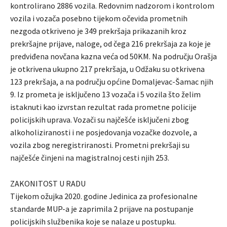
kontrolirano 2886 vozila. Redovnim nadzorom i kontrolom
vozila i vozača posebno tijekom očevida prometnih
nezgoda otkriveno je 349 prekršaja prikazanih kroz
prekršajne prijave, naloge, od čega 216 prekršaja za koje je
predviđena novčana kazna veća od 50KM. Na području Orašja
je otkrivena ukupno 217 prekršaja, u Odžaku su otkrivena
123 prekršaja, a na području općine Domaljevac-Šamac njih
9. Iz prometa je isključeno 13 vozača i 5 vozila što želim
istaknuti kao izvrstan rezultat rada prometne policije
policijskih uprava. Vozači su najčešće isključeni zbog
alkoholiziranosti i ne posjedovanja vozačke dozvole, a
vozila zbog neregistriranosti. Prometni prekršaji su
najčešće činjeni na magistralnoj cesti njih 253.
ZAKONITOST U RADU
Tijekom ožujka 2020. godine Jedinica za profesionalne
standarde MUP-a je zaprimila 2 prijave na postupanje
policijskih službenika koje se nalaze u postupku.