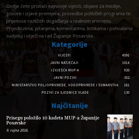
Ovdje ćete pronaći najnovije vijesti, objave za medije,
govore i izjave premijera, provedbe političkih programa te
prijenose različitih događanja u realnom vremenu.
Prijedlozima, pitanjima, komentarima, kritikama i pohvalama
sudjeluj i utječi na rad Županije Posavske.
Kategorije
VIJESTI
4591
JAVNI NATJEČAJI
1014
IZVJEŠĆA MUP-A
920
JAVNI POZIVI
352
MINISTARSTVO POLJOPRIVREDE, VODOPRIVREDE I ŠUMARSTVA
161
POZIVI ZA SJEDNICE VLADE
130
Najčitanije
Prisegu položilo 10 kadeta MUP-a Županije
Posavske
9. rujna 2016.