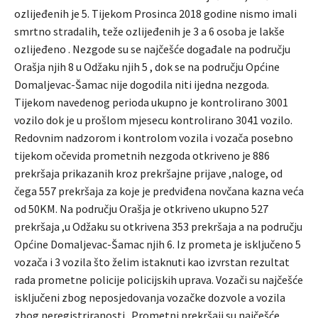
ozlijeđenih je 5. Tijekom Prosinca 2018 godine nismo imali
smrtno stradalih, teže ozlijeđenih je 3 a 6 osoba je lakše
ozlijeđeno . Nezgode su se najčešće događale na području
Orašja njih 8 u Odžaku njih 5 , dok se na području Općine
Domaljevac-Šamac nije dogodila niti ijedna nezgoda.
Tijekom navedenog perioda ukupno je kontrolirano 3001
vozilo dok je u prošlom mjesecu kontrolirano 3041 vozilo.
Redovnim nadzorom i kontrolom vozila i vozača posebno
tijekom očevida prometnih nezgoda otkriveno je 886
prekršaja prikazanih kroz prekršajne prijave ,naloge, od
čega 557 prekršaja za koje je predviđena novčana kazna veća
od 50KM. Na području Orašja je otkriveno ukupno 527
prekršaja ,u Odžaku su otkrivena 353 prekršaja a na području
Općine Domaljevac-Šamac njih 6. Iz prometa je isključeno 5
vozača i 3 vozila što želim istaknuti kao izvrstan rezultat
rada prometne policije policijskih uprava. Vozači su najčešće
isključeni zbog neposjedovanja vozačke dozvole a vozila
zbog neregistriranosti . Prometni prekršaji su najčešće