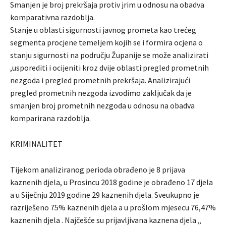
Smanjen je broj prekršaja protiv jrim u odnosu na obadva
komparativna razdoblja.
Stanje u oblasti sigurnosti javnog prometa kao trećeg
segmenta procjene temeljem kojih se i formira ocjena o
stanju sigurnosti na području Županije se može analizirati
,usporediti i ocijeniti kroz dvije oblasti:pregled prometnih
nezgoda i pregled prometnih prekršaja. Analizirajući
pregled prometnih nezgoda izvodimo zaključak da je
smanjen broj prometnih nezgoda u odnosu na obadva
komparirana razdoblja.
KRIMINALITET
Tijekom analiziranog perioda obrađeno je 8 prijava
kaznenih djela, u Prosincu 2018 godine je obrađeno 17 djela
a u Siječnju 2019 godine 29 kaznenih djela. Sveukupno je
razriješeno 75% kaznenih djela a u prošlom mjesecu 76,47%
kaznenih djela . Najčešće su prijavljivana kaznena djela „