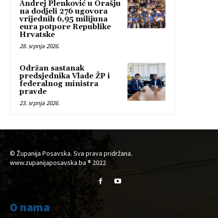
Andrej Plenković u Orašju
na dodjeli 276 ugovora
vrijednih 6,95 milijuna
eura potpore Republike
Hrvatske
28. srpnja 2026.
Održan sastanak
predsjednika Vlade ŽP i
federalnog ministra
pravde
23. srpnja 2026.
© Županija Posavska. Sva prava pridržana.
www.zupanijaposavska.ba ® 2022
O nama