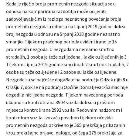
Kada je riječ o broju prometnih nezgoda situacija se u
odnosu na komparirana razdoblja može ocijeniti
zadovoljavajućim iz razloga neznatnog povećanja broja
prometnih nezgoda u odnosu na Lipanj 2019 godine dok se
broj nezgoda u odnosu na Srpanj 2018 godine neznatno
smanjio. Tijekom praćenog perioda evidentirano je 15
prometnih nezgoda. U nezgodama nemamo smrtno
stradalih, 1 osoba je teže ozlijeđena , lakše ozlijeđenih je 3.
Tijekom Lipnja 2019 godine smo imali 2 smrtno stradalih, 2
osobe su teže ozlijeđene i 2 osobe su lakše ozlijeđene.
Nezgode su se najčešće događale na području Odžak njih 8 u
Orašju 7, dok se na području Općine Domaljevac-Šamac nije
dogodila niti jedna nezgoda. Tijekom navedenog perioda
ukupno su kontrolirana 3504 vozila dok su u prošlom
mjesecu kontrolirana 2992 vozila. Redovnim nadzorom i
kontrolom vozila i vozača posebno tijekom očevida
prometnih nezgoda otkriveno je 565 prekršaja prikazanih
kroz prekršajne prijave, naloge, od čega 275 prekršaja za