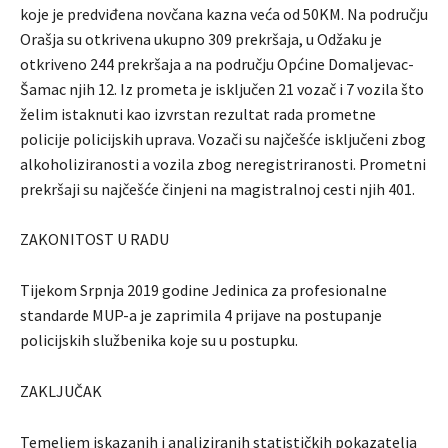
koje je predviđena novčana kazna veća od 50KM. Na području
Orašja su otkrivena ukupno 309 prekršaja, u Odžaku je
otkriveno 244 prekršaja a na području Općine Domaljevac-
Šamac njih 12. Iz prometa je isključen 21 vozač i 7 vozila što
želim istaknuti kao izvrstan rezultat rada prometne
policije policijskih uprava. Vozači su najčešće isključeni zbog
alkoholiziranosti a vozila zbog neregistriranosti. Prometni
prekršaji su najčešće činjeni na magistralnoj cesti njih 401.
ZAKONITOST U RADU
Tijekom Srpnja 2019 godine Jedinica za profesionalne
standarde MUP-a je zaprimila 4 prijave na postupanje
policijskih službenika koje su u postupku.
ZAKLJUČAK
Temeljem iskazanih i analiziranih statističkih pokazatelja