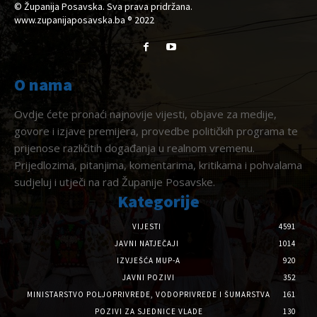
© Županija Posavska. Sva prava pridržana.
www.zupanijaposavska.ba ® 2022
O nama
Ovdje ćete pronaći najnovije vijesti, objave za medije,
govore i izjave premijera, provedbe političkih programa te
prijenose različitih događanja u realnom vremenu.
Prijedlozima, pitanjima, komentarima, kritikama i pohvalama
sudjeluj i utječi na rad Županije Posavske.
Kategorije
VIJESTI
4591
JAVNI NATJEČAJI
1014
IZVJEŠĆA MUP-A
920
JAVNI POZIVI
352
MINISTARSTVO POLJOPRIVREDE, VODOPRIVREDE I ŠUMARSTVA
161
POZIVI ZA SJEDNICE VLADE
130