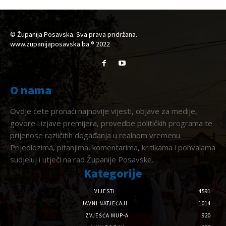
© Županija Posavska. Sva prava pridržana.
www.zupanijaposavska.ba ® 2022
O nama
Ovdje ćete pronaći najnovije vijesti, objave za medije,
govore i izjave premijera, provedbe političkih programa te
prijenose različitih događanja u realnom vremenu.
Prijedlozima, pitanjima, komentarima, kritikama i pohvalama
sudjeluj i utječi na rad Županije Posavske.
Kategorije
VIJESTI
4591
JAVNI NATJEČAJI
1014
IZVJEŠĆA MUP-A
920