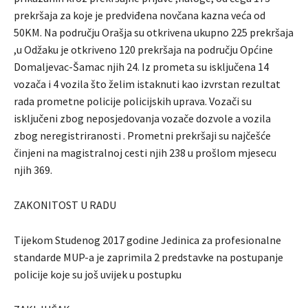
prekršaja za koje je predviđena novčana kazna veća od
50KM. Na području Orašja su otkrivena ukupno 225 prekršaja
,u Odžaku je otkriveno 120 prekršaja na području Općine
Domaljevac-Šamac njih 24. Iz prometa su isključena 14
vozača i 4 vozila što želim istaknuti kao izvrstan rezultat
rada prometne policije policijskih uprava. Vozači su
isključeni zbog neposjedovanja vozače dozvole a vozila
zbog neregistriranosti . Prometni prekršaji su najčešće
činjeni na magistralnoj cesti njih 238 u prošlom mjesecu
njih 369.
ZAKONITOST U RADU
Tijekom Studenog 2017 godine Jedinica za profesionalne
standarde MUP-a je zaprimila 2 predstavke na postupanje
policije koje su još uvijek u postupku