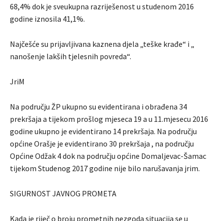
68,4% dok je sveukupna razriješenost u studenom 2016
godine iznosila 41,1%.
Najčešće su prijavljivana kaznena djela „teške krađe“ i „
nanošenje lakših tjelesnih povreda“.
JriM
Na području ŽP ukupno su evidentirana i obrađena 34
prekršaja a tijekom prošlog mjeseca 19 a u 11.mjesecu 2016
godine ukupno je evidentirano 14 prekršaja. Na području
općine Orašje je evidentirano 30 prekršaja , na području
Općine Odžak 4 dok na području općine Domaljevac-Šamac
tijekom Studenog 2017 godine nije bilo narušavanja jrim.
SIGURNOST JAVNOG PROMETA
Kada je riječ o broju prometnih nezgoda situacija se u