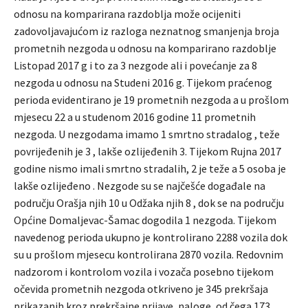
odnosu na komparirana razdoblja može ocijeniti
zadovoljavajućom iz razloga neznatnog smanjenja broja
prometnih nezgoda u odnosu na komparirano razdoblje
Listopad 2017 g i to za 3 nezgode ali i povećanje za 8
nezgoda u odnosu na Studeni 2016 g. Tijekom praćenog
perioda evidentirano je 19 prometnih nezgoda a u prošlom
mjesecu 22 a u studenom 2016 godine 11 prometnih
nezgoda. U nezgodama imamo 1 smrtno stradalog , teže
povrijeđenih je 3 , lakše ozlijeđenih 3. Tijekom Rujna 2017
godine nismo imali smrtno stradalih, 2 je teže a 5 osoba je
lakše ozlijeđeno . Nezgode su se najčešće događale na
području Orašja njih 10 u Odžaka njih 8 , dok se na području
Općine Domaljevac-Šamac dogodila 1 nezgoda. Tijekom
navedenog perioda ukupno je kontrolirano 2288 vozila dok
su u prošlom mjesecu kontrolirana 2870 vozila. Redovnim
nadzorom i kontrolom vozila i vozača posebno tijekom
očevida prometnih nezgoda otkriveno je 345 prekršaja
prikazanih kroz prekršajne prijave ,naloge, od čega 173