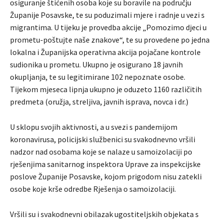
osiguranje štićenih osoba koje su boravile na području
Županije Posavske, te su poduzimali mjere i radnje u vezi s
migrantima. U tijeku je provedba akcije „Pomozimo djeci u
prometu-poštujte naše znakove“, te su provedene po jedna
lokalna i Županijska operativna akcija pojačane kontrole
sudionika u prometu. Ukupno je osigurano 18 javnih
okupljanja, te su legitimirane 102 nepoznate osobe.
Tijekom mjeseca lipnja ukupno je oduzeto 1160 različitih
predmeta (oružja, streljiva, javnih isprava, novca i dr.)
U sklopu svojih aktivnosti, a u svezi s pandemijom
koronavirusa, policijski službenici su svakodnevno vršili
nadzor nad osobama koje se nalaze u samoizolaciji po
rješenjima sanitarnog inspektora Uprave za inspekcijske
poslove Županije Posavske, kojom prigodom nisu zatekli
osobe koje krše odredbe Rješenja o samoizolaciji.
Vršili su i svakodnevni obilazak ugostiteljskih objekata s