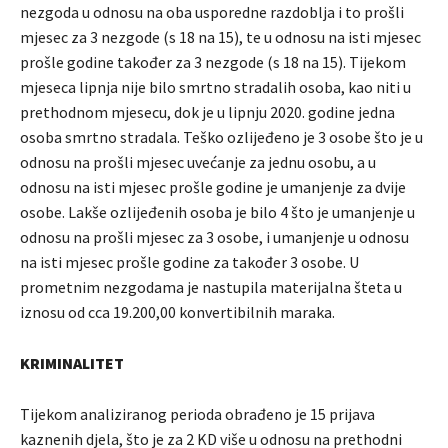
nezgoda u odnosu na oba usporedne razdoblja i to prošli
mjesec za 3 nezgode (s 18 na 15), te u odnosu na isti mjesec
prošle godine također za 3 nezgode (s 18 na 15). Tijekom
mjeseca lipnja nije bilo smrtno stradalih osoba, kao niti u
prethodnom mjesecu, dok je u lipnju 2020. godine jedna
osoba smrtno stradala. Teško ozlijeđeno je 3 osobe što je u
odnosu na prošli mjesec uvećanje za jednu osobu, a u
odnosu na isti mjesec prošle godine je umanjenje za dvije
osobe. Lakše ozlijeđenih osoba je bilo 4 što je umanjenje u
odnosu na prošli mjesec za 3 osobe, i umanjenje u odnosu
na isti mjesec prošle godine za također 3 osobe. U
prometnim nezgodama je nastupila materijalna šteta u
iznosu od cca 19.200,00 konvertibilnih maraka.
KRIMINALITET
Tijekom analiziranog perioda obrađeno je 15 prijava
kaznenih djela, što je za 2 KD više u odnosu na prethodni