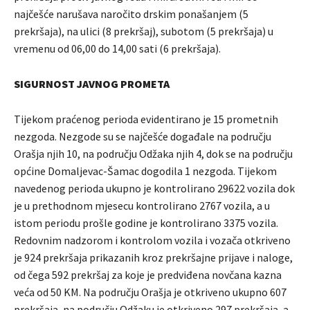
najčešće narušava naročito drskim ponašanjem (5
prekršaja), na ulici (8 prekršaj), subotom (5 prekršaja) u
vremenu od 06,00 do 14,00 sati (6 prekršaja).
SIGURNOST JAVNOG PROMETA
Tijekom praćenog perioda evidentirano je 15 prometnih
nezgoda. Nezgode su se najčešće događale na području
Orašja njih 10, na području Odžaka njih 4, dok se na području
općine Domaljevac-Šamac dogodila 1 nezgoda. Tijekom
navedenog perioda ukupno je kontrolirano 29622 vozila dok
je u prethodnom mjesecu kontrolirano 2767 vozila, a u
istom periodu prošle godine je kontrolirano 3375 vozila.
Redovnim nadzorom i kontrolom vozila i vozača otkriveno
je 924 prekršaja prikazanih kroz prekršajne prijave i naloge,
od čega 592 prekršaj za koje je predviđena novčana kazna
veća od 50 KM. Na području Orašja je otkriveno ukupno 607
prekršaja, na području Odžaku je otkriveno 297 prekršaja, a