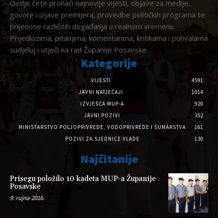
Ovdje ćete pronaći najnovije vijesti, objave za medije,
govore i izjave premijera, provedbe političkih programa te
prijenose različitih događanja u realnom vremenu.
Prijedlozima, pitanjima, komentarima, kritikama i pohvalama
sudjeluj i utječi na rad Županije Posavske.
Kategorije
VIJESTI
4591
JAVNI NATJEČAJI
1014
IZVJEŠĆA MUP-A
920
JAVNI POZIVI
352
MINISTARSTVO POLJOPRIVREDE, VODOPRIVREDE I ŠUMARSTVA
161
POZIVI ZA SJEDNICE VLADE
130
Najčitanije
Prisegu položilo 10 kadeta MUP-a Županije
Posavske
9. rujna 2016.