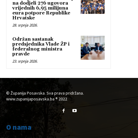
na dodjeli 276 ugovora
vrijednih 6,95 milijuna
eura potpore Republike
Hrvatske
28. srpnja 2026.
Održan sastanak
predsjednika Vlade ŽP i
federalnog ministra
pravde
23. srpnja 2026.
© Županija Posavska. Sva prava pridržana.
www.zupanijaposavska.ba ® 2022
O nama