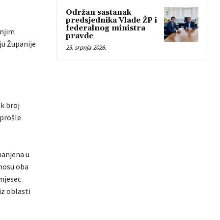
Održan sastanak
predsjednika Vlade ŽP i
federalnog ministra
rnjim
pravde
ju Županije
23. srpnja 2026.
ak broj
 prošle
manjena u
dnosu oba
 mjesec
iz oblasti