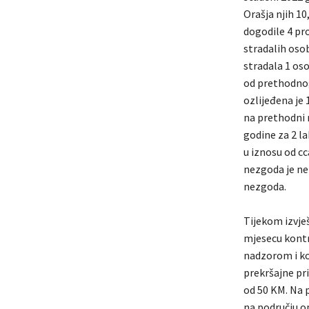
Orašja njih 1
dogodile 4 pr
stradalih oso
stradala 1 oso
od prethodnog
ozlijeđena je 
na prethodni 
godine za 2 l
u iznosu od c
nezgoda je ne
nezgoda.
Tijekom izvje
mjesecu kontr
nadzorom i ko
prekršajne pri
od 50 KM. Na p
na području op