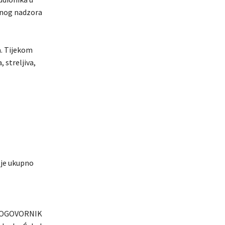
anog nadzora
a. Tijekom
 streljiva,
 je ukupno
OGOVORNIK