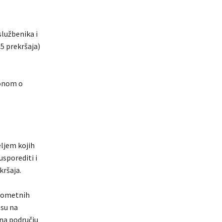
službenika i
(5 prekršaja)
konom o
ljem kojih
usporediti i
kršaja.
prometnih
osu na
 na području