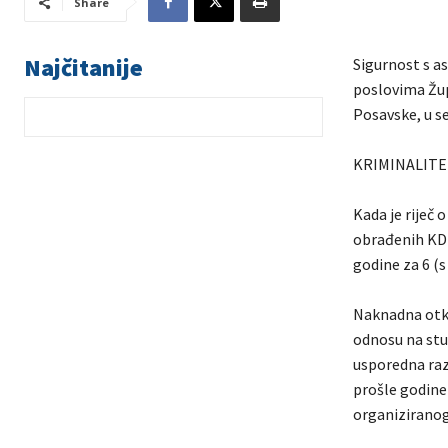
Share
Najčitanije
Sigurnost s a
poslovima Žup
Posavske, u se
KRIMINALITE
Kada je riječ 
obrađenih KD 
godine za 6 (s
Naknadna otkr
odnosu na stu
usporedna razd
prošle godine 
organiziranog