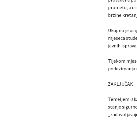
prometu, a u 
brzine kretanj
Ukupno je osi
mjeseca stude
javnih isprava,
Tijekom mjese
poduzimanja 
ZAKLJUČAK
Temeljem iskaz
stanje sigurn
„zadovoljavaj