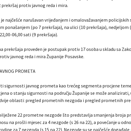
 prekršaj protiv javnog reda i mira.
r je najčešće narušavan vrijeđanjem i omalovažavanjem policijskih 
m ponašanjem (po 7 prekršaja), na ulici (10 prekršaja), nedjeljom 
2,00-06,00 sati (9 prekršaja).
a prekršaja proveden je postupak protiv 17 osoba u skladu sa Za
rotiv javnog reda i mira Županije Posavske.
JAVNOG PROMETA
sti sigurnosti javnog prometa kao trećeg segmenta procjene teme
cjena o stanju sigurnosti na području Županije se može analizirati, 
z dvije oblasti: pregled prometnih nezgoda i pregled prometnih pre
ilježene 22 prometne nezgode što predstavlja smanjenja broja 
osu na prošli mjesec za 4 nezgode (s 26 na 22), a povećanje u odn
godine za 7 nezgoda (s 15 na 22). Nezgode su se najčešće događale