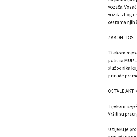
vozača. Vozači
vozila zbog o
cestama njih 
ZAKONITOST
Tijekom mjese
policije MUP-
službenika koj
prinude prema
OSTALE AKTI
Tijekom izvje
Vršili su prat
U tijeku je p
provedene po 