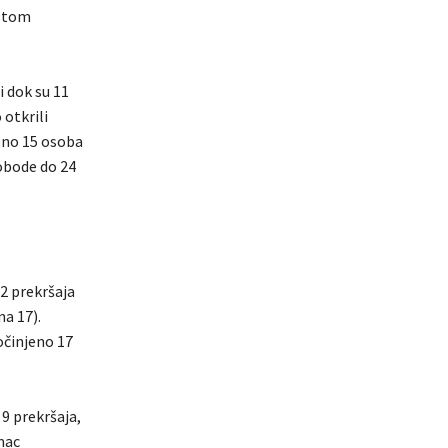
istom
i dok su 11
 otkrili
jeno 15 osoba
lobode do 24
 2 prekršaja
na 17).
očinjeno 17
9 prekršaja,
mac