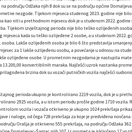
0, na području Odžaka njih 8 dok su se na području općine Domalje
ometne nezgode. Tijekom mjeseca studenog 2023. godine nije bil
ba kao niti u prethodnom mjesecu dok je u studenom 2022. godine
ba. Tijekom izvještajnog perioda nije bilo teško ozlijeđenih osoba,
 mjeseca kada su teško ozlijeđene 2 osobe, a u studenom 2022. g
1 osoba. Lakše ozlijeđenih osoba je bilo 6 što predstavlja smanjen
mjesec za 1 lakše ozlijeđenu osobu, a povećanje u odnosu na stude
akše ozlijeđene osobe. U prometnim nezgodama je nastupila mater
ca 13.200,00 konvertibilnih maraka. Najčešći uzrok nastanka prom
prilagođena brzina dok su vozači putničkih vozila najčešći sudion
štajnog perioda ukupno je kontrolirano 2219 vozila, dok je u pre
olirano 2925 vozila, a u istom periodu prošle godine 1710 vozila.
ntrolom vozila i vozača otkriveno je ukupno 1024 prekršaja prika
jave i naloge, od čega 728 prekršaja za koje je predviđena novčana
odručju Orašja je otkriveno 555 prekršaja, na području Odžaka 362 
ćine Domaljevac-Šamac njih 107. Iz prometa je isključeno 17 vozil