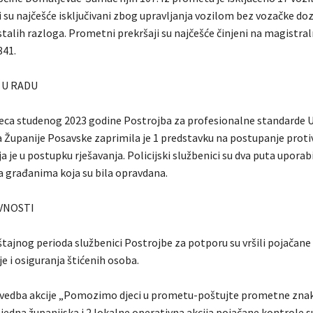
 su najčešće isključivani zbog upravljanja vozilom bez vozačke doz
stalih razloga. Prometni prekršaji su najčešće činjeni na magistra
841.
 U RADU
ca studenog 2023 godine Postrojba za profesionalne standarde 
a Županije Posavske zaprimila je 1 predstavku na postupanje protiv
a je u postupku rješavanja. Policijski službenici su dva puta uporab
 građanima koja su bila opravdana.
VNOSTI
štajnog perioda službenici Postrojbe za potporu su vršili pojačane
nje i osiguranja štićenih osoba.
rovedba akcije „Pomozimo djeci u prometu-poštujte prometne znak
jedna županijska i 2 lokalne operativna akcija pojačane kontrole s