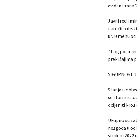
evidentirana 2
Javni red i mi
naročito drski
u vremenu od 2
Zbog počinjen
prekršajima p
SIGURNOST 
Stanje u obla
se i formira o
ocijeniti kro
Ukupno su zab
nezgoda u odn
studeni 2022 