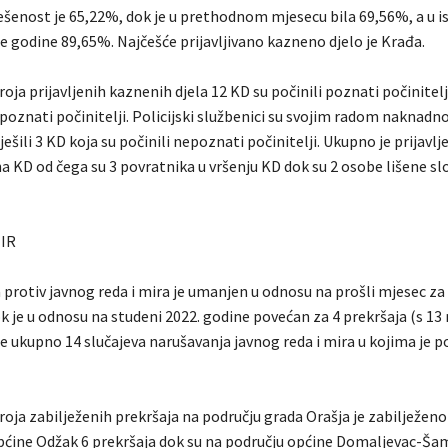
ešenost je 65,22%, dok je u prethodnom mjesecu bila 69,56%, a u 
e godine 89,65%. Najčešće prijavljivano kazneno djelo je Krađa.
ja prijavljenih kaznenih djela 12 KD su počinili poznati počinitelj
poznati počinitelji. Policijski službenici su svojim radom naknadno
ešili 3 KD koja su počinili nepoznati počinitelji. Ukupno je prijavl
a KD od čega su 3 povratnika u vršenju KD dok su 2 osobe lišene s
MIR
 protiv javnog reda i mira je umanjen u odnosu na prošli mjesec za
ok je u odnosu na studeni 2022. godine povećan za 4 prekršaja (s 13 
e ukupno 14 slučajeva narušavanja javnog reda i mira u kojima je p
ja zabilježenih prekršaja na području grada Orašja je zabilježeno 
pćine Odžak 6 prekršaja dok su na području općine Domaljevac-Ša