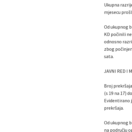
Ukupna razrij
mjesecu prošl
Od ukupnog bro
KD počinili ne
odnosno razrij
zbog počinjen
sata.
JAVNI RED I 
Broj prekršaja
(s 19 na 17) d
Evidentirano j
prekršaja.
Od ukupnog bro
na području o