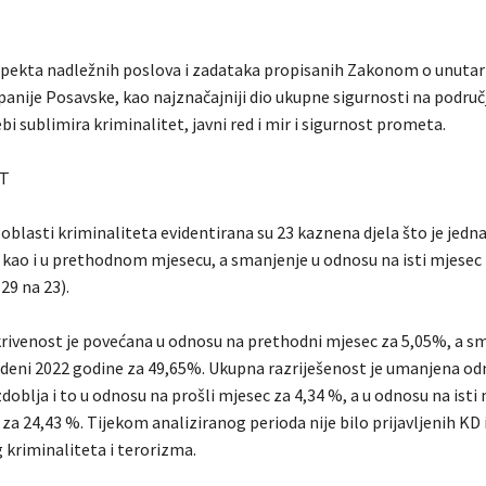
spekta nadležnih poslova i zadataka propisanih Zakonom o unuta
anije Posavske, kao najznačajniji dio ukupne sigurnosti na područ
bi sublimira kriminalitet, javni red i mir i sigurnost prometa.
T
o oblasti kriminaliteta evidentirana su 23 kaznena djela što je jedn
kao i u prethodnom mjesecu, a smanjenje u odnosu na isti mjesec
 29 na 23).
ivenost je povećana u odnosu na prethodni mjesec za 5,05%, a s
deni 2022 godine za 49,65%. Ukupna razriješenost je umanjena o
oblja i to u odnosu na prošli mjesec za 4,34 %, a u odnosu na isti
za 24,43 %. Tijekom analiziranog perioda nije bilo prijavljenih KD 
 kriminaliteta i terorizma.