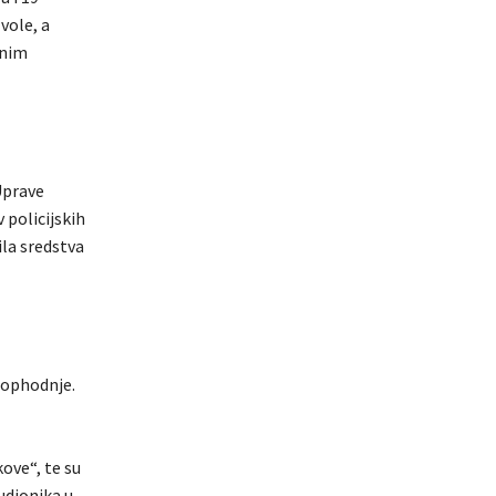
vole, a
lnim
Uprave
 policijskih
ila sredstva
 ophodnje.
ove“, te su
udionika u