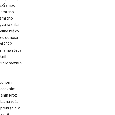
vac-Šamac
o smrtno
 smrtno
 za razliku
odine teško
je u odnosu
ni 2022
ijalna šteta
etnih
ici prometnih
thodnom
 Redovnim
zanih kroz
 kazna veća
prekršaja, a
a i 19