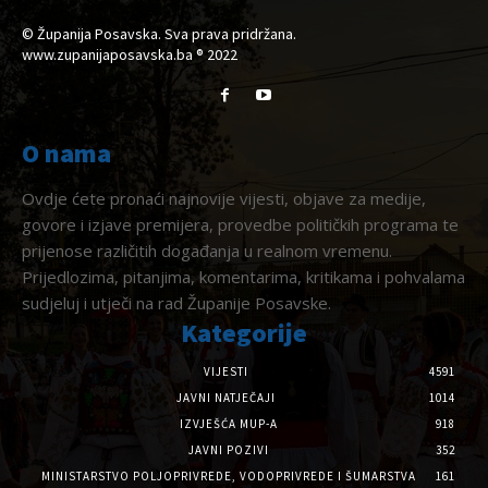
© Županija Posavska. Sva prava pridržana.
www.zupanijaposavska.ba ® 2022
O nama
Ovdje ćete pronaći najnovije vijesti, objave za medije,
govore i izjave premijera, provedbe političkih programa te
prijenose različitih događanja u realnom vremenu.
Prijedlozima, pitanjima, komentarima, kritikama i pohvalama
sudjeluj i utječi na rad Županije Posavske.
Kategorije
VIJESTI
4591
JAVNI NATJEČAJI
1014
IZVJEŠĆA MUP-A
918
JAVNI POZIVI
352
MINISTARSTVO POLJOPRIVREDE, VODOPRIVREDE I ŠUMARSTVA
161