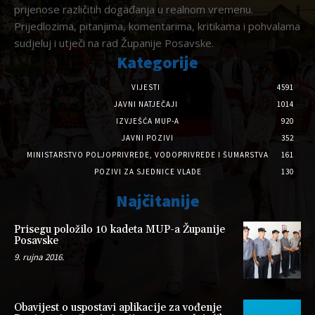
prijenose različitih događanja u realnom vremenu.
Prijedlozima, pitanjima, komentarima, kritikama i pohvalama
sudjeluj i utječi na rad Županije Posavske.
Kategorije
VIJESTI
4591
JAVNI NATJEČAJI
1014
IZVJEŠĆA MUP-A
920
JAVNI POZIVI
352
MINISTARSTVO POLJOPRIVREDE, VODOPRIVREDE I ŠUMARSTVA
161
POZIVI ZA SJEDNICE VLADE
130
Najčitanije
Prisegu položilo 10 kadeta MUP-a Županije
Posavske
9. rujna 2016.
Obavijest o uspostavi aplikacije za vođenje