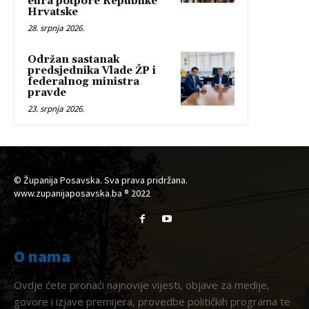
eura potpore Republike
Hrvatske
28. srpnja 2026.
Održan sastanak
predsjednika Vlade ŽP i
federalnog ministra
pravde
23. srpnja 2026.
© Županija Posavska. Sva prava pridržana.
www.zupanijaposavska.ba ® 2022
O nama
Ovdje ćete pronaći najnovije vijesti, objave za medije,
govore i izjave premijera, provedbe političkih programa te