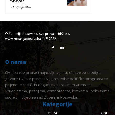
pravde
23. srpnja 2026.
© Županija Posavska. Sva prava pridržana.
www.zupanijaposavska.ba ® 2022
O nama
Ovdje ćete pronaći najnovije vijesti, objave za medije,
govore i izjave premijera, provedbe političkih programa te
prijenose različitih događanja u realnom vremenu.
Prijedlozima, pitanjima, komentarima, kritikama i pohvalama
sudjeluj i utječi na rad Županije Posavske.
Kategorije
VIJESTI
4591