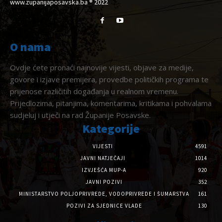
www.zupanijaposavska.ba ® 2022
O nama
Ovdje ćete pronaći najnovije vijesti, objave za medije,
govore i izjave premijera, provedbe političkih programa te
prijenose različitih događanja u realnom vremenu.
Prijedlozima, pitanjima, komentarima, kritikama i pohvalama
sudjeluj i utječi na rad Županije Posavske.
Kategorije
VIJESTI
4591
JAVNI NATJEČAJI
1014
IZVJEŠĆA MUP-A
920
JAVNI POZIVI
352
MINISTARSTVO POLJOPRIVREDE, VODOPRIVREDE I ŠUMARSTVA
161
POZIVI ZA SJEDNICE VLADE
130