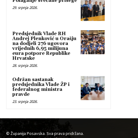
Polaganje svečane prisege
29. srpnja 2026.
Predsjednik Vlade RH
Andrej Plenković u Orašju
na dodjeli 276 ugovora
vrijednih 6,95 milijuna
eura potpore Republike
Hrvatske
28. srpnja 2026.
Održan sastanak
predsjednika Vlade ŽP i
federalnog ministra
pravde
23. srpnja 2026.
© Županija Posavska. Sva prava pridržana.