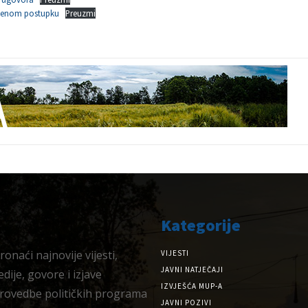
edenom postupku
Preuzmi
Kategorije
onaći najnovije vijesti,
VIJESTI
JAVNI NATJEČAJI
dije, govore i izjave
IZVJEŠĆA MUP-A
provedbe političkih programa
JAVNI POZIVI