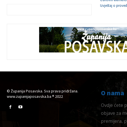
Izvještaj o prov
© Županija Posavska. Sva prava pridržana.
O nama
www.zupanijaposavska.ba ® 2022
Ovdje ćete pr
objave za me
premijera, 