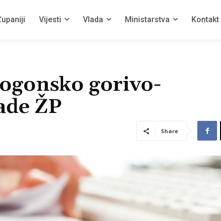
upaniji
Vijesti
Vlada
Ministarstva
Kontakt
ogonsko gorivo-
ade ŽP
Share