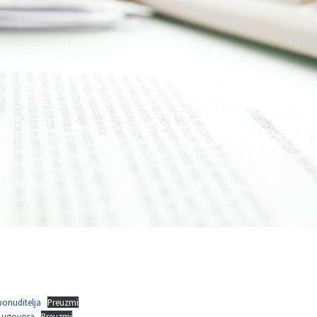
ponuditelja
Preuzmi
i ugovora
Preuzmi