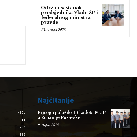
Održan sastanak
predsjednika Vlade ŽP i
federalnog ministra
pravde
23. srpnja 2026.
Najčitanije
Prisegu položilo 10 kadeta MUP-
4591
a Županije Posavske
1014
9. rujna 2016.
920
352