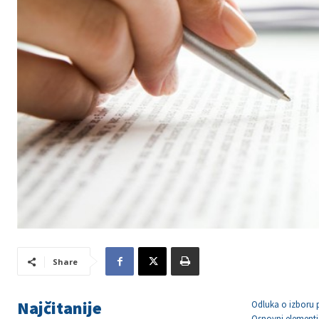
Share
Najčitanije
Odluka o izboru 
Osnovni element