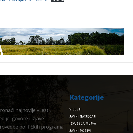
Kategorije
onaći najnovije vijesti,
VIJESTI
JAVNI NATJEČAJI
dije, govore i izjave
IZVJEŠĆA MUP-A
provedbe političkih programa
JAVNI POZIVI