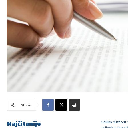
Share
Najčitanije
Odluka o izboru n
Izviješće o prov