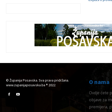
© Županija Posavska. Sva prava pridržana.
O nama
www.zupanijaposavska.ba ® 2022
Ovdje ćete pr
objave za me
premijera, 