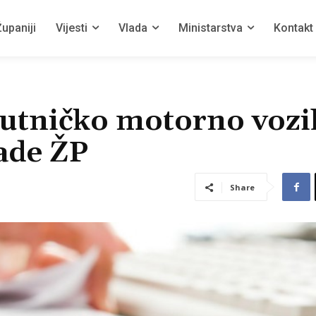
upaniji
Vijesti
Vlada
Ministarstva
Kontakt
utničko motorno vozi
ade ŽP
Share