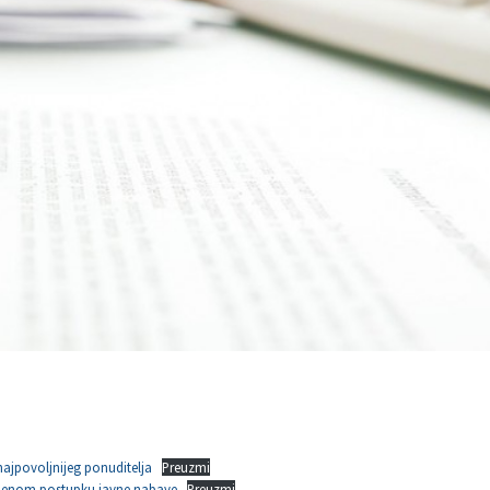
ajpovoljnijeg ponuditelja
Preuzmi
edenom postupku javne nabave
Preuzmi