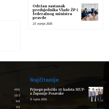
Održan sastanak
predsjednika Vlade ŽP i
federalnog ministra
pravde
23. srpnja 2026.
Najčitanije
Prisegu položilo 10 kadeta MUP-
4591
a Županije Posavske
1013
9. rujna 2016.
918
352