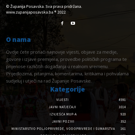
© Županija Posavska. Sva prava pridržana.
www.zupanijaposavska.ba ® 2022
O nama
Ovdje ćete pronaći najnovije vijesti, objave za medije,
govore i izjave premijera, provedbe političkih programa te
prijenose različitih događanja u realnom vremenu.
Prijedlozima, pitanjima, komentarima, kritikama i pohvalama
sudjeluj i utječi na rad Županije Posavske.
Kategorije
VIJESTI
4591
JAVNI NATJEČAJI
1014
IZVJEŠĆA MUP-A
920
JAVNI POZIVI
352
MINISTARSTVO POLJOPRIVREDE, VODOPRIVREDE I ŠUMARSTVA
161